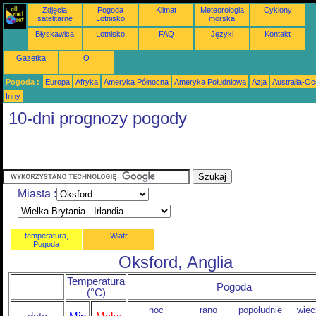
Zdjęcia
Pogoda
Klimat
Meteorologia
Cyklony
satelitarne
Lotnisko
morska
Błyskawica
Lotnisko
FAQ
Języki
Kontakt
Gazetka
O
Pogoda :
Europa
Afryka
Ameryka Północna
Ameryka Południowa
Azja
Australia-Oc
Inny
10-dni prognozy pogody
Miasta :
temperatura,
Wiatr
Pogoda
Oksford, Anglia
Temperatura
Pogoda
(°C)
noc
rano
popołudnie
wiec