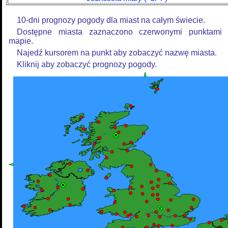
10-dni prognozy pogody dla miast na całym świecie.
Dostępne miasta zaznaczono czerwonymi punktami
mapie.
Najedź kursorem na punkt aby zobaczyć nazwę miasta.
Kliknij aby zobaczyć prognozy pogody.