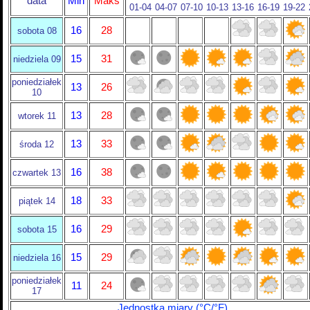
data
Min
Maks
01-04
04-07
07-10
10-13
13-16
16-19
19-22
16
28
sobota 08
15
31
niedziela 09
poniedziałek
13
26
10
13
28
wtorek 11
13
33
środa 12
16
38
czwartek 13
18
33
piątek 14
16
29
sobota 15
15
29
niedziela 16
poniedziałek
11
24
17
Jednostka miary (°C/°F)