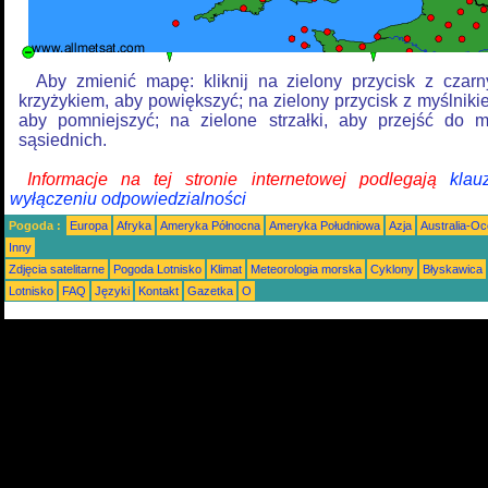
Aby zmienić mapę: kliknij na zielony przycisk z czar
krzyżykiem, aby powiększyć; na zielony przycisk z myślniki
aby pomniejszyć; na zielone strzałki, aby przejść do 
sąsiednich.
Informacje na tej stronie internetowej podlegają
klau
wyłączeniu odpowiedzialności
Pogoda :
Europa
Afryka
Ameryka Północna
Ameryka Południowa
Azja
Australia-Oc
Inny
Zdjęcia satelitarne
Pogoda Lotnisko
Klimat
Meteorologia morska
Cyklony
Błyskawica
Lotnisko
FAQ
Języki
Kontakt
Gazetka
O