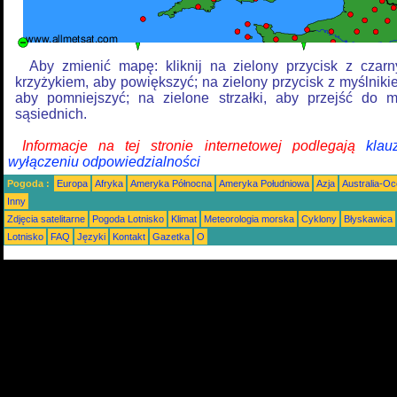
Aby zmienić mapę: kliknij na zielony przycisk z czar
krzyżykiem, aby powiększyć; na zielony przycisk z myślniki
aby pomniejszyć; na zielone strzałki, aby przejść do 
sąsiednich.
Informacje na tej stronie internetowej podlegają
klau
wyłączeniu odpowiedzialności
Pogoda :
Europa
Afryka
Ameryka Północna
Ameryka Południowa
Azja
Australia-Oc
Inny
Zdjęcia satelitarne
Pogoda Lotnisko
Klimat
Meteorologia morska
Cyklony
Błyskawica
Lotnisko
FAQ
Języki
Kontakt
Gazetka
O