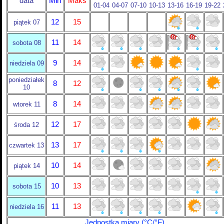
data
Min
Maks
01-04
04-07
07-10
10-13
13-16
16-19
19-22
12
15
piątek 07
11
14
sobota 08
9
14
niedziela 09
poniedziałek
8
12
10
8
14
wtorek 11
12
17
środa 12
13
17
czwartek 13
10
14
piątek 14
10
13
sobota 15
11
13
niedziela 16
Jednostka miary (°C/°F)