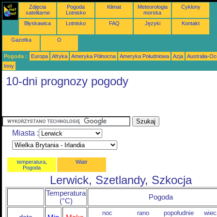
Zdjęcia
Pogoda
Klimat
Meteorologia
Cyklony
satelitarne
Lotnisko
morska
Błyskawica
Lotnisko
FAQ
Języki
Kontakt
Gazetka
O
Pogoda :
Europa
Afryka
Ameryka Północna
Ameryka Południowa
Azja
Australia-Oc
Inny
10-dni prognozy pogody
Miasta :
temperatura,
Wiatr
Pogoda
Lerwick, Szetlandy, Szkocja
Temperatura
Pogoda
(°C)
noc
rano
popołudnie
wiec