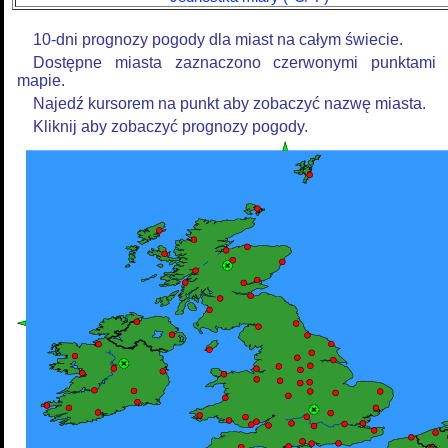
10-dni prognozy pogody dla miast na całym świecie.
Dostępne miasta zaznaczono czerwonymi punktami
mapie.
Najedź kursorem na punkt aby zobaczyć nazwę miasta.
Kliknij aby zobaczyć prognozy pogody.