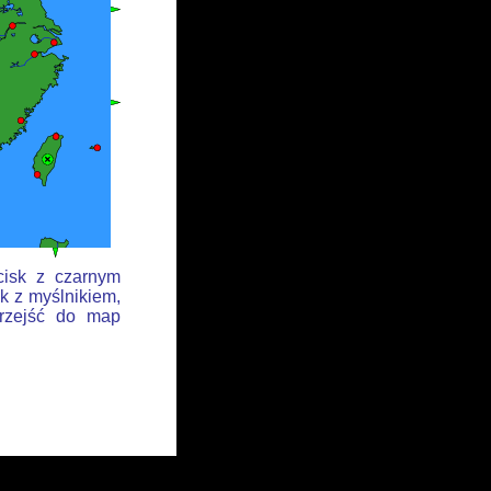
cisk z czarnym
k z myślnikiem,
przejść do map