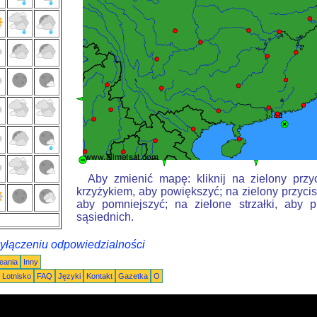
Aby zmienić mapę: kliknij na zielony przy
krzyżykiem, aby powiększyć; na zielony przycis
aby pomniejszyć; na zielone strzałki, aby 
sąsiednich.
wyłączeniu odpowiedzialności
eania
Inny
Lotnisko
FAQ
Języki
Kontakt
Gazetka
O