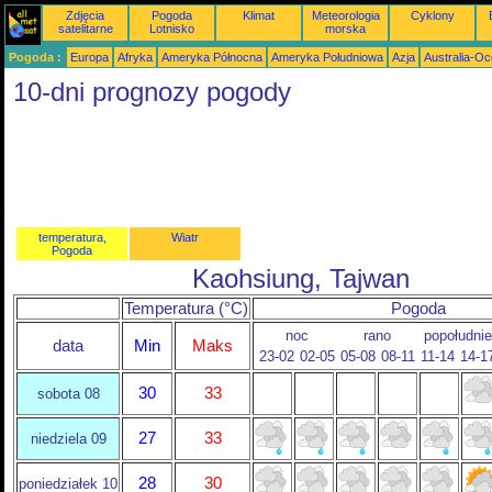
Zdjęcia
Pogoda
Klimat
Meteorologia
Cyklony
satelitarne
Lotnisko
morska
Pogoda :
Europa
Afryka
Ameryka Północna
Ameryka Południowa
Azja
Australia-Oc
10-dni prognozy pogody
temperatura,
Wiatr
Pogoda
Kaohsiung, Tajwan
Temperatura (°C)
Pogoda
noc
rano
popołudnie
data
Min
Maks
23-02
02-05
05-08
08-11
11-14
14-1
30
33
sobota 08
27
33
niedziela 09
28
30
poniedziałek 10