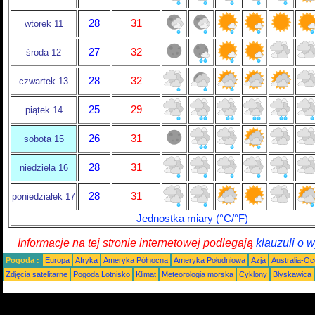
28
31
wtorek 11
27
32
środa 12
28
32
czwartek 13
25
29
piątek 14
26
31
sobota 15
28
31
niedziela 16
28
31
poniedziałek 17
Jednostka miary (°C/°F)
Informacje na tej stronie internetowej podlegają
klauzuli o 
Pogoda :
Europa
Afryka
Ameryka Północna
Ameryka Południowa
Azja
Australia-Oc
Zdjęcia satelitarne
Pogoda Lotnisko
Klimat
Meteorologia morska
Cyklony
Błyskawica