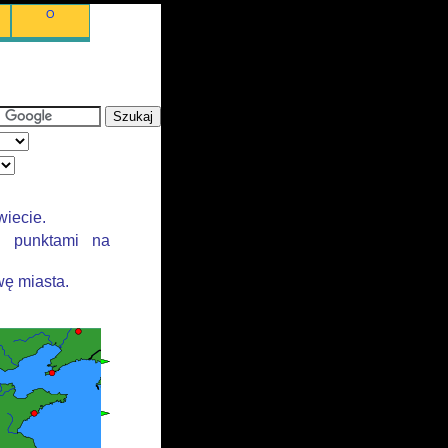
O
wiecie.
i punktami na
ę miasta.