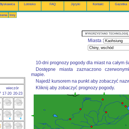
Błyskawica
Lotnisko
FAQ
Języki
Kontakt
Gazetka
eania
Inny
Miasta :
10-dni prognozy pogody dla miast na całym ś
Dostępne miasta zaznaczono czerwonym
mapie.
Najedź kursorem na punkt aby zobaczyć nazw
Kliknij aby zobaczyć prognozy pogody.
wieczór
7
17-20
20-23