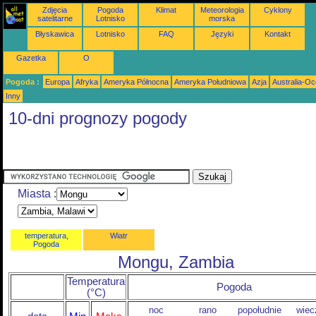
Zdjęcia
Pogoda
Klimat
Meteorologia
Cyklony
satelitarne
Lotnisko
morska
Błyskawica
Lotnisko
FAQ
Języki
Kontakt
Gazetka
O
Pogoda :
Europa
Afryka
Ameryka Północna
Ameryka Południowa
Azja
Australia-Oc
Inny
10-dni prognozy pogody
Miasta :
temperatura,
Wiatr
Pogoda
Mongu, Zambia
Temperatura
Pogoda
(°C)
noc
rano
popołudnie
wiec