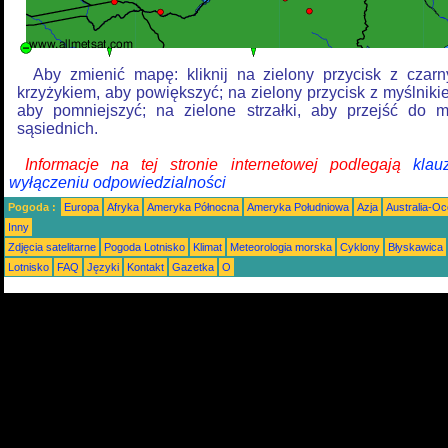
Aby zmienić mapę: kliknij na zielony przycisk z czar
krzyżykiem, aby powiększyć; na zielony przycisk z myślniki
aby pomniejszyć; na zielone strzałki, aby przejść do 
sąsiednich.
Informacje na tej stronie internetowej podlegają
klau
wyłączeniu odpowiedzialności
Pogoda :
Europa
Afryka
Ameryka Północna
Ameryka Południowa
Azja
Australia-Oc
Inny
Zdjęcia satelitarne
Pogoda Lotnisko
Klimat
Meteorologia morska
Cyklony
Błyskawica
Lotnisko
FAQ
Języki
Kontakt
Gazetka
O