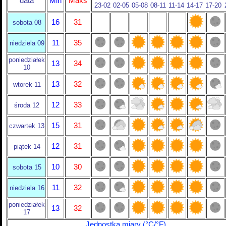
data
Min
Maks
23-02
02-05
05-08
08-11
11-14
14-17
17-20
16
31
sobota 08
11
35
niedziela 09
poniedziałek
13
34
10
13
32
wtorek 11
12
33
środa 12
15
31
czwartek 13
12
31
piątek 14
10
30
sobota 15
11
32
niedziela 16
poniedziałek
13
32
17
Jednostka miary (°C/°F)