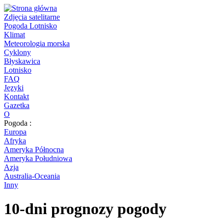
Zdjęcia satelitarne
Pogoda Lotnisko
Klimat
Meteorologia morska
Cyklony
Błyskawica
Lotnisko
FAQ
Języki
Kontakt
Gazetka
O
Pogoda :
Europa
Afryka
Ameryka Północna
Ameryka Południowa
Azja
Australia-Oceania
Inny
10-dni prognozy pogody