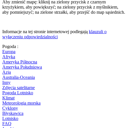
Aby zmienić mapę: kliknij na zielony przycisk z czarnym
krzyżykiem, aby powiększyć; na zielony przycisk z myślnikiem,
aby pomniejszyć; na zielone strzałki, aby przejść do map sąsiednich.
Informacje na tej stronie internetowej podlegają
klauzuli o
wyłączeniu odpowiedzialności
Pogoda :
Europa
Afryka
Ameryka Północna
Ameryka Południowa
Azja
Australia-Oceania
Inny
Zdjęcia satelitarne
Pogoda Lotnisko
Klimat
Meteorologia morska
Cyklony
Błyskawica
Lotnisko
FAQ