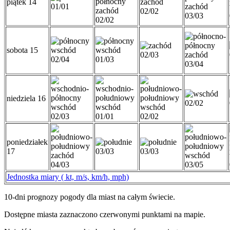
piątek 14
01/01
02/02
03/03
02/02
sobota 15
02/03
02/04
01/03
03/04
niedziela 16
02/02
02/03
01/01
02/02
poniedziałek
17
03/03
03/03
04/03
03/05
Jednostka miary ( kt, m/s, km/h, mph)
10-dni prognozy pogody dla miast na całym świecie.
Dostępne miasta zaznaczono czerwonymi punktami na mapie.