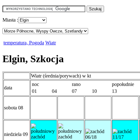
Miasta :
temperatura, Pogoda
Wiatr
Elgin, Szkocja
Wiatr (średnia/porywach) w kt
noc
rano
popołudnie
data
01
04
07
10
13
sobota 08
niedziela 09
06/18
11/17