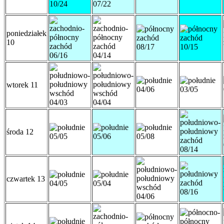
10/24
07/22
poniedziałek
10
08/17
10/15
06/16
04/14
wtorek 11
04/06
03/05
04/03
04/04
środa 12
05/05
05/06
05/08
08/14
czwartek 13
04/05
05/04
08/16
04/06