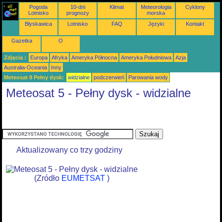
Pogoda
10-dni
Klimat
Meteorologia
Cyklony
Lotnisko
prognozy
morska
Błyskawica
Lotnisko
FAQ
Języki
Kontakt
Gazetka
O
Zdjęcia :
Europa
Afryka
Ameryka Północna
Ameryka Południowa
Azja
Australia-Oceania
Inny
Meteosat 8 Pełny dysk:
widzialne
podczerwień
Parowania wody
Meteosat 5 - Pełny dysk - widzialne
Aktualizowany co trzy godziny
(Zródło
EUMETSAT
)