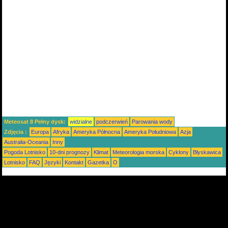
Meteosat 8 Pełny dysk:
widzialne
podczerwień
Parowania wody
Zdjęcia :
Europa
Afryka
Ameryka Północna
Ameryka Południowa
Azja
Australia-Oceania
Inny
Pogoda Lotnisko
10-dni prognozy
Klimat
Meteorologia morska
Cyklony
Błyskawica
Lotnisko
FAQ
Języki
Kontakt
Gazetka
O