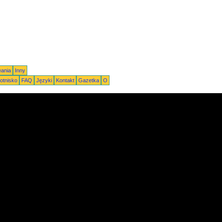
eania
Inny
otnisko
FAQ
Języki
Kontakt
Gazetka
O