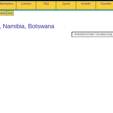
Błyskawica
Lotnisko
FAQ
Języki
Kontakt
Gazetka
eania
Inny
a, Namibia, Botswana