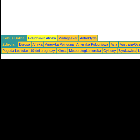
Kobus Botha:
Południowa Afryka
Madagaskar
Antarktyda
Zdjęcia :
Europa
Afryka
Ameryka Północna
Ameryka Południowa
Azja
Australia-Oc
Pogoda Lotnisko
10-dni prognozy
Klimat
Meteorologia morska
Cyklony
Błyskawica
L