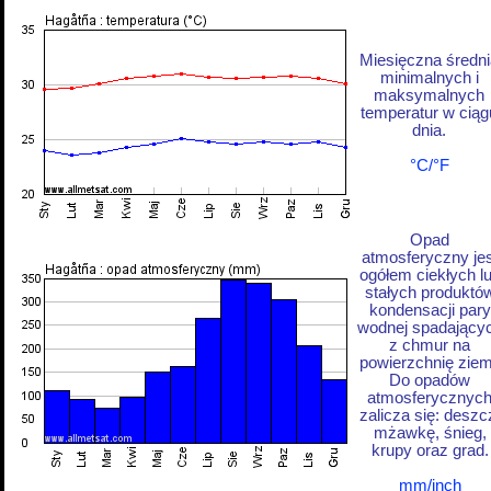
Miesięczna średni
minimalnych i
maksymalnych
temperatur w ciąg
dnia.
°C/°F
Opad
atmosferyczny jes
ogółem ciekłych l
stałych produktó
kondensacji pary
wodnej spadający
z chmur na
powierzchnię ziem
Do opadów
atmosferycznyc
zalicza się: deszc
mżawkę, śnieg,
krupy oraz grad.
mm/inch