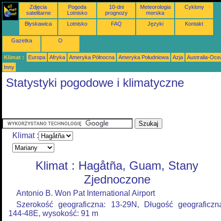
Zdjęcia
Pogoda
10-dni
Meteorologia
Cyklony
satelitarne
Lotnisko
prognozy
morska
Błyskawica
Lotnisko
FAQ
Języki
Kontakt
Gazetka
O
Klimat :
Europa
Afryka
Ameryka Północna
Ameryka Południowa
Azja
Australia-Oce
Inny
Statystyki pogodowe i klimatyczne
Klimat :
Klimat : Hagåtña, Guam, Stany
Zjednoczone
Antonio B. Won Pat International Airport
Szerokość geograficzna: 13-29N, Długość geograficzn
144-48E, wysokość: 91 m