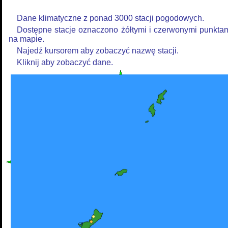
Dane klimatyczne z ponad 3000 stacji pogodowych.
Dostępne stacje oznaczono żółtymi i czerwonymi punkta
na mapie.
Najedź kursorem aby zobaczyć nazwę stacji.
Kliknij aby zobaczyć dane.