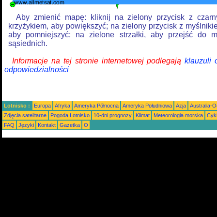
Aby zmienić mapę: kliknij na zielony przycisk z czar
krzyżykiem, aby powiększyć; na zielony przycisk z myślniki
aby pomniejszyć; na zielone strzałki, aby przejść do 
sąsiednich.
Informacje na tej stronie internetowej podlegają
klauzuli
odpowiedzialności
Lotnisko :
Europa
Afryka
Ameryka Północna
Ameryka Południowa
Azja
Australia-
Zdjęcia satelitarne
Pogoda Lotnisko
10-dni prognozy
Klimat
Meteorologia morska
Cyk
FAQ
Języki
Kontakt
Gazetka
O