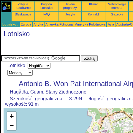
Zdjęcia
Pogoda
10-dni
Klimat
Meteorologia
satelitarne
Lotnisko
prognozy
morska
Błyskawica
FAQ
Języki
Kontakt
Gazetka
Lotnisko :
Europa
Afryka
Ameryka Północna
Ameryka Południowa
Azja
Australia-
Lotnisko
Lotnisko :
Antonio B. Won Pat International Air
Hagåtña, Guam, Stany Zjednoczone
Szerokość geograficzna: 13-29N, Długość geograficzn
wysokość: 91 m
+
−