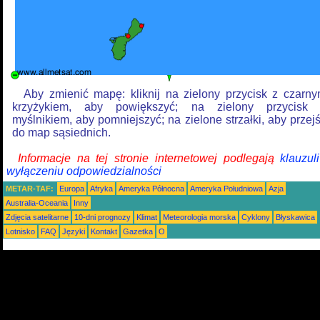
Aby zmienić mapę: kliknij na zielony przycisk z czarn
krzyżykiem, aby powiększyć; na zielony przycisk
myślnikiem, aby pomniejszyć; na zielone strzałki, aby przej
do map sąsiednich.
Informacje na tej stronie internetowej podlegają
klauzul
wyłączeniu odpowiedzialności
METAR-TAF:
Europa
Afryka
Ameryka Północna
Ameryka Południowa
Azja
Australia-Oceania
Inny
Zdjęcia satelitarne
10-dni prognozy
Klimat
Meteorologia morska
Cyklony
Błyskawica
Lotnisko
FAQ
Języki
Kontakt
Gazetka
O