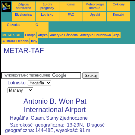
Zdjęcia
10-dni
Klimat
Meteorologia
Cyklony
satelitarne
prognozy
morska
Błyskawica
Lotnisko
FAQ
Języki
Kontakt
Gazetka
O
METAR-TAF:
Europa
Afryka
Ameryka Północna
Ameryka Południowa
Azja
Australia-Oceania
Inny
METAR-TAF
Lotnisko :
Antonio B. Won Pat
International Airport
Hagåtña, Guam, Stany Zjednoczone
Szerokość geograficzna: 13-29N, Długość
geograficzna: 144-48E, wysokość: 91 m