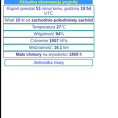
Aktualna obserwacja pogody
Raport powstał
53
minut temu, godzina
19:54
UTC
Wiatr
10
kt od
zachodnio-południowy zachód
Temperatura
27
°C
Wilgotność
94
%
Ciśnienie
1007
hPa
Widzialność:
16.1
km
Mało chmury
na wysokości
1800
ft
Jednostka miary