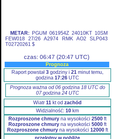
METAR:
PGUM 061954Z 24010KT 10SM
FEW018 27/26 A2974 RMK AO2 SLP043
T02720261 $
czas: 06:47 (20:47 UTC)
Prognoza
Raport powstał
3
godziny i
21
minut temu,
godzina
17:26
UTC
Prognoza ważna od 06 godzina 18 UTC do
07 godzina 24 UTC
Wiatr
11
kt od
zachód
Widzialność:
10
km
Rozproszone chmury
na wysokości
2500
ft
Rozproszone chmury
na wysokości
5000
ft
Rozproszone chmury
na wysokości
12000
ft
przelotny w pobliże