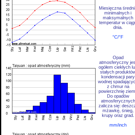
Miesięczna średni
minimalnych i
maksymalnych
temperatur w ciąg
dnia.
°C/°F
Opad
atmosferyczny jes
ogółem ciekłych l
stałych produktó
kondensacji pary
wodnej spadający
z chmur na
powierzchnię ziem
Do opadów
atmosferycznyc
zalicza się: deszc
mżawkę, śnieg,
krupy oraz grad.
mm/inch