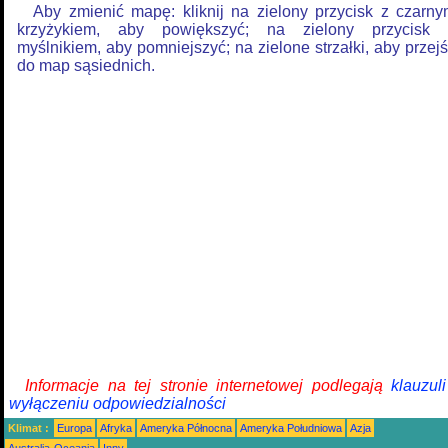
Aby zmienić mapę: kliknij na zielony przycisk z czarn
krzyżykiem, aby powiększyć; na zielony przycisk 
myślnikiem, aby pomniejszyć; na zielone strzałki, aby przej
do map sąsiednich.
Informacje na tej stronie internetowej podlegają
klauzul
wyłączeniu odpowiedzialności
Klimat :
Europa
Afryka
Ameryka Północna
Ameryka Południowa
Azja