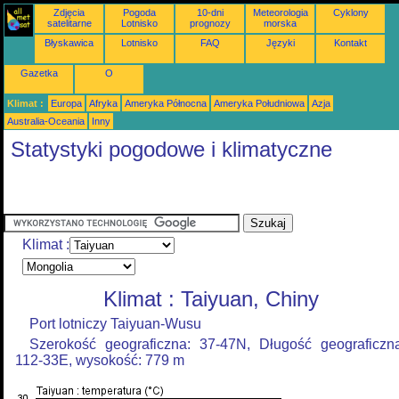
Zdjęcia
Pogoda
10-dni
Meteorologia
Cyklony
satelitarne
Lotnisko
prognozy
morska
Błyskawica
Lotnisko
FAQ
Języki
Kontakt
Gazetka
O
Klimat :
Europa
Afryka
Ameryka Północna
Ameryka Południowa
Azja
Australia-Oceania
Inny
Statystyki pogodowe i klimatyczne
Klimat :
Klimat : Taiyuan, Chiny
Port lotniczy Taiyuan-Wusu
Szerokość geograficzna: 37-47N, Długość geograficzn
112-33E, wysokość: 779 m