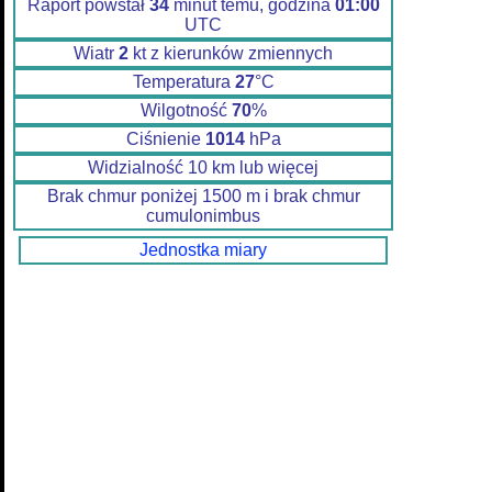
Raport powstał
34
minut temu, godzina
01:00
UTC
Wiatr
2
kt z kierunków zmiennych
Temperatura
27
°C
Wilgotność
70
%
Ciśnienie
1014
hPa
Widzialność 10 km lub więcej
Brak chmur poniżej 1500 m i brak chmur
cumulonimbus
Jednostka miary