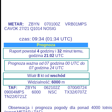
METAR:
ZBYN 070100Z VRB01MPS
CAVOK 27/21 Q1014 NOSIG
czas: 09:34 (01:34 UTC)
Prognoza
Raport powstał
4
godziny i
32
minut temu,
godzina
21:02
UTC
Prognoza ważna od 07 godzina 00 UTC do
07 godzina 24 UTC
Wiatr
8
kt od
wschód
Widzialność:
6000
m
TAF:
ZBYN 062102Z 0700/0724
09004MPS 6000 NSC TX32/0707Z
TN22/0721Z
Obserwacja i prognoza pogody dla ponad 4000 lotnis