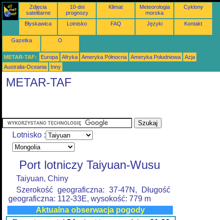
Zdjęcia
10-dni
Klimat
Meteorologia
Cyklony
satelitarne
prognozy
morska
Błyskawica
Lotnisko
FAQ
Języki
Kontakt
Gazetka
O
METAR-TAF:
Europa
Afryka
Ameryka Północna
Ameryka Południowa
Azja
Australia-Oceania
Inny
METAR-TAF
Lotnisko :
Port lotniczy Taiyuan-Wusu
Taiyuan, Chiny
Szerokość geograficzna: 37-47N, Długość
geograficzna: 112-33E, wysokość: 779 m
Aktualna obserwacja pogody