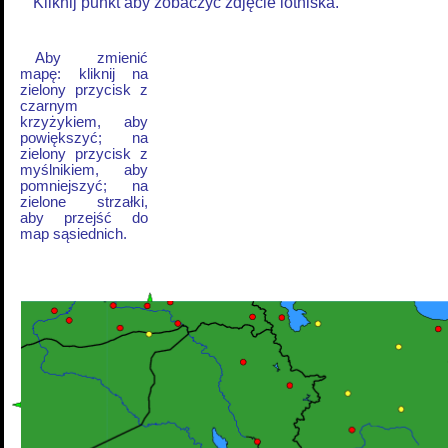
Kliknij punkt aby zobaczyć zdjęcie lotniska.
Aby zmienić
mapę: kliknij na
zielony przycisk z
czarnym
krzyżykiem, aby
powiększyć; na
zielony przycisk z
myślnikiem, aby
pomniejszyć; na
zielone strzałki,
aby przejść do
map sąsiednich.