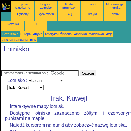
Zdjęcia
Pogoda
10-dni
Klimat
Meteorologia
satelitarne
Lotnisko
prognozy
morska
Cyklony
Błyskawica
FAQ
Języki
Kontakt
Gazetka
O
Lotnisko :
Europa
Afryka
Ameryka Północna
Ameryka Południowa
Azja
Australia-Oceania
Inny
Lotnisko
Lotnisko :
Irak, Kuwejt
Interaktywne mapy lotnisk.
Dostępne lotniska zaznaczono żółtymi i czerwonym
punktami na mapie.
Najedź kursorem na punkt aby zobaczyć nazwę lotniska.