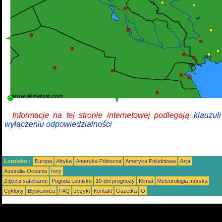
Informacje na tej stronie internetowej podlegają
klauzul
wyłączeniu odpowiedzialności
Lotnisko :
Europa
Afryka
Ameryka Północna
Ameryka Południowa
Azja
Australia-Oceania
Inny
Zdjęcia satelitarne
Pogoda Lotnisko
10-dni prognozy
Klimat
Meteorologia morska
Cyklony
Błyskawica
FAQ
Języki
Kontakt
Gazetka
O