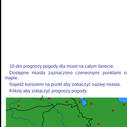
10-dni prognozy pogody dla miast na całym świecie.
Dostępne miasta zaznaczono czerwonymi punktami n
mapie.
Najedź kursorem na punkt aby zobaczyć nazwę miasta.
Kliknij aby zobaczyć prognozy pogody.