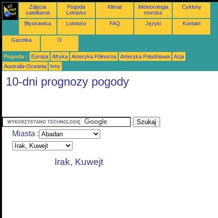
Zdjęcia
Pogoda
Klimat
Meteorologia
Cyklony
satelitarne
Lotnisko
morska
Błyskawica
Lotnisko
FAQ
Języki
Kontakt
Gazetka
O
Pogoda :
Europa
Afryka
Ameryka Północna
Ameryka Południowa
Azja
Australia-Oceania
Inny
10-dni prognozy pogody
Miasta :
Irak, Kuwejt