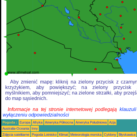
Aby zmienić mapę: kliknij na zielony przycisk z czarny
krzyżykiem, aby powiększyć; na zielony przycisk 
myślnikiem, aby pomniejszyć; na zielone strzałki, aby przejś
do map sąsiednich.
Informacje na tej stronie internetowej podlegają
klauzul
wyłączeniu odpowiedzialności
Pogoda :
Europa
Afryka
Ameryka Północna
Ameryka Południowa
Azja
Australia-Oceania
Inny
Zdjęcia satelitarne
Pogoda Lotnisko
Klimat
Meteorologia morska
Cyklony
Błyskawica