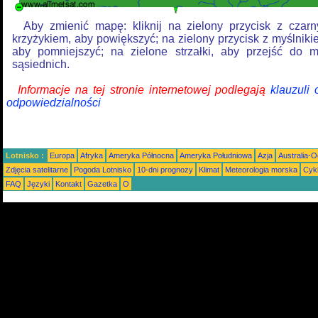
Aby zmienić mapę: kliknij na zielony przycisk z czar
krzyżykiem, aby powiększyć; na zielony przycisk z myślniki
aby pomniejszyć; na zielone strzałki, aby przejść do 
sąsiednich.
Informacje na tej stronie internetowej podlegają
klauzuli
odpowiedzialności
Lotnisko :
Europa
Afryka
Ameryka Północna
Ameryka Południowa
Azja
Australia-
Zdjęcia satelitarne
Pogoda Lotnisko
10-dni prognozy
Klimat
Meteorologia morska
Cyk
FAQ
Języki
Kontakt
Gazetka
O