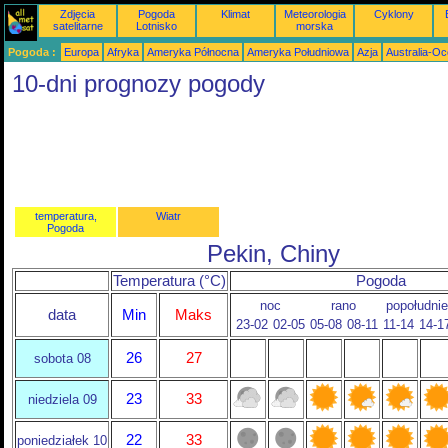
Zdjęcia
Pogoda
Klimat
Meteorologia
Cyklony
satelitarne
Lotnisko
morska
Pogoda :
Europa
Afryka
Ameryka Północna
Ameryka Południowa
Azja
Australia-Oc
10-dni prognozy pogody
temperatura,
Wiatr
Pogoda
Pekin, Chiny
Temperatura (°C)
Pogoda
noc
rano
popołudnie
data
Min
Maks
23-02
02-05
05-08
08-11
11-14
14-1
26
27
sobota 08
23
33
niedziela 09
22
33
poniedziałek 10