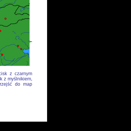
cisk z czarnym
k z myślnikiem,
przejść do map