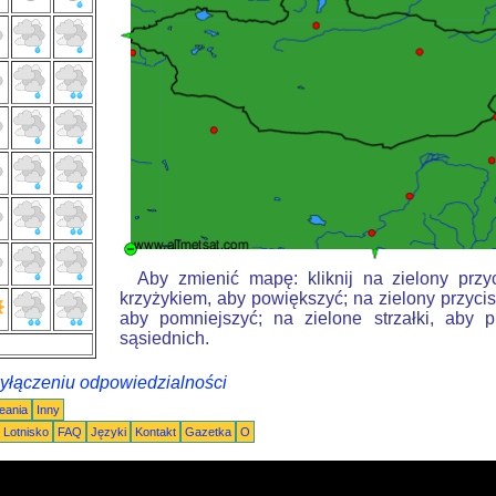
Aby zmienić mapę: kliknij na zielony przy
krzyżykiem, aby powiększyć; na zielony przycis
aby pomniejszyć; na zielone strzałki, aby 
sąsiednich.
wyłączeniu odpowiedzialności
eania
Inny
Lotnisko
FAQ
Języki
Kontakt
Gazetka
O