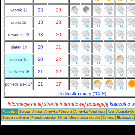
23
29
wtorek 11
18
23
środa 12
18
20
czwartek 13
20
21
piątek 14
20
22
sobota 15
21
22
niedziela 16
21
27
poniedziałek 17
Jednostka miary (°C/°F)
Informacje na tej stronie internetowej podlegają
klauzuli o 
Pogoda :
Europa
Afryka
Ameryka Północna
Ameryka Południowa
Azja
Australia-Oc
Zdjęcia satelitarne
Pogoda Lotnisko
Klimat
Meteorologia morska
Cyklony
Błyskawica