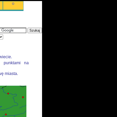
O
wiecie.
i punktami na
ę miasta.