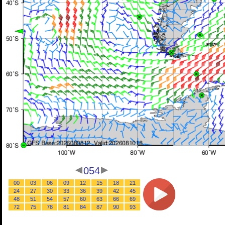
054
00
03
06
09
12
15
18
21
24
27
30
33
36
39
42
45
48
51
54
57
60
63
66
69
72
75
78
81
84
87
90
93