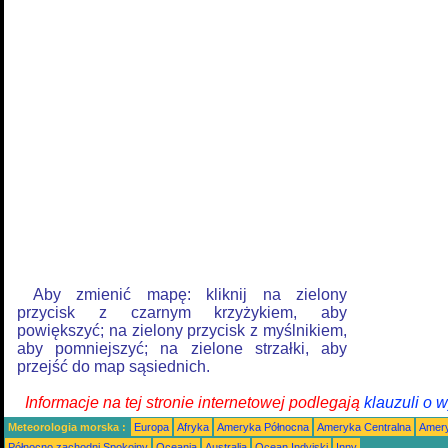
Aby zmienić mapę: kliknij na zielony
przycisk z czarnym krzyżykiem, aby
powiększyć; na zielony przycisk z myślnikiem,
aby pomniejszyć; na zielone strzałki, aby
przejść do map sąsiednich.
Informacje na tej stronie internetowej podlegają
klauzuli o 
Meteorologia morska :
Europa
Afryka
Ameryka Północna
Ameryka Centralna
Amery
Północno zachodni Spokojny
Oceania
Australia
Ocean Indyjski
Inny