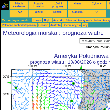
Zdjęcia
Pogoda
10-dni
Klimat
Cyklony
satelitarne
Lotnisko
prognozy
FAQ
Języki
Kontakt
Gazetka
O
Meteorologia morska :
Europa
Afryka
Ameryka Północna
Ameryka Centralna
Amery
Północno zachodni Spokojny
Oceania
Australia
Ocean Indyjski
Inny
Meteorologia morska : prognoza wiatru
Ameryka Południowa
prognoza wiatru : 10/08/2026 o godz