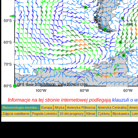
Informacje na tej stronie internetowej podlegają
klauzuli o 
Meteorologia morska :
Europa
Afryka
Ameryka Północna
Ameryka Centralna
Amery
Zdjęcia satelitarne
Pogoda Lotnisko
10-dni prognozy
Klimat
Cyklony
Błyskawica
Lot