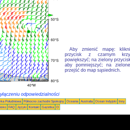
Aby zmienić mapę: klikn
przycisk z czarnym krzy
powiększyć; na zielony przycis
aby pomniejszyć; na zielone
przejść do map sąsiednich.
wyłączeniu odpowiedzialności
ka Południowa
Północno zachodni Spokojny
Oceania
Australia
Ocean Indyjski
Inny
nisko
FAQ
Języki
Kontakt
Gazetka
O