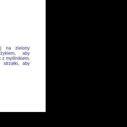
ij na zielony
żykiem, aby
k z myślnikiem,
 strzałki, aby