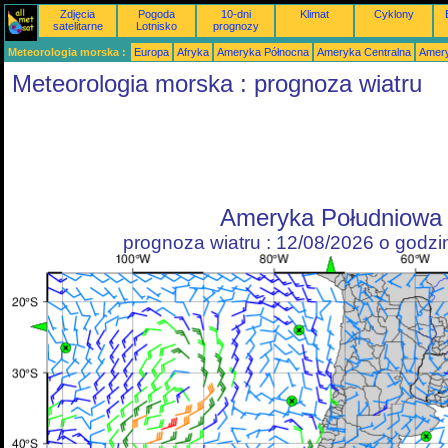
Zdjęcia
Pogoda
10-dni
Klimat
Cyklony
satelitarne
Lotnisko
prognozy
Meteorologia morska :
Europa
Afryka
Ameryka Północna
Ameryka Centralna
Amery
Meteorologia morska : prognoza wiatru
Ameryka Południowa
prognoza wiatru : 12/08/2026 o godz