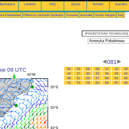
Błyskawica
Lotnisko
FAQ
Języki
Kontakt
Gazetka
ka Południowa
Północno zachodni Spokojny
Oceania
Australia
Ocean Indyjski
Inny
081
inie 09 UTC
00
03
06
09
12
15
18
24
27
30
33
36
39
42
48
51
54
57
60
63
66
72
75
78
81
84
87
90