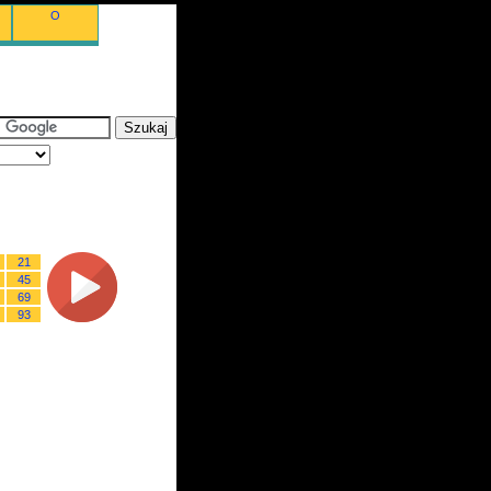
O
21
45
69
93