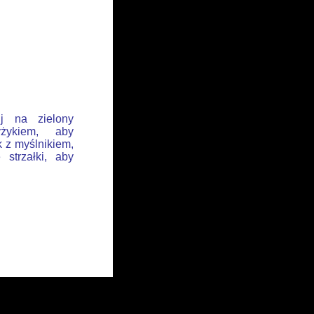
ij na zielony
żykiem, aby
k z myślnikiem,
 strzałki, aby