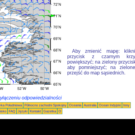
Aby zmienić mapę: klikn
przycisk z czarnym krzy
powiększyć; na zielony przycis
aby pomniejszyć; na zielone
przejść do map sąsiednich.
wyłączeniu odpowiedzialności
ka Południowa
Północno zachodni Spokojny
Oceania
Australia
Ocean Indyjski
Inny
nisko
FAQ
Języki
Kontakt
Gazetka
O