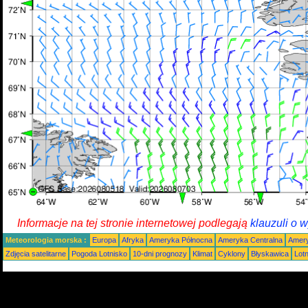
Informacje na tej stronie internetowej podlegają
klauzuli o 
Meteorologia morska :
Europa
Afryka
Ameryka Północna
Ameryka Centralna
Amery
Zdjęcia satelitarne
Pogoda Lotnisko
10-dni prognozy
Klimat
Cyklony
Błyskawica
Lot