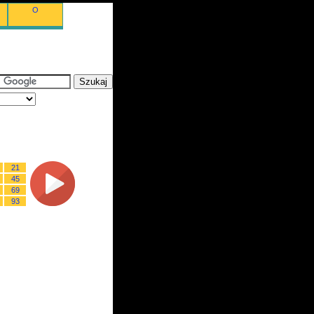
O
21
45
69
93