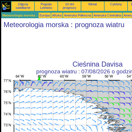
Zdjęcia
Pogoda
10-dni
Klimat
Cyklony
satelitarne
Lotnisko
prognozy
Meteorologia morska :
Europa
Afryka
Ameryka Północna
Ameryka Centralna
Amery
Meteorologia morska : prognoza wiatru
Cieśnina Davisa
prognoza wiatru : 07/08/2026 o godz