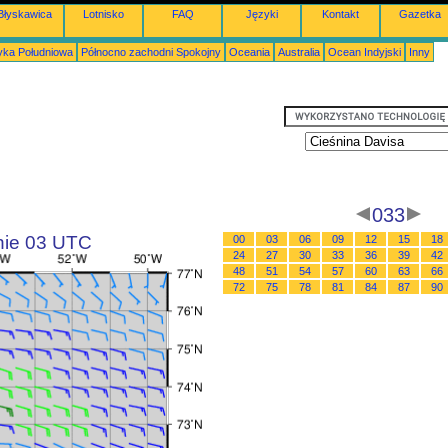
Błyskawica
Lotnisko
FAQ
Języki
Kontakt
Gazetka
ka Południowa
Północno zachodni Spokojny
Oceania
Australia
Ocean Indyjski
Inny
033
inie 03 UTC
00
03
06
09
12
15
18
24
27
30
33
36
39
42
48
51
54
57
60
63
66
72
75
78
81
84
87
90