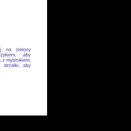
ij na zielony
żykiem, aby
k z myślnikiem,
 strzałki, aby