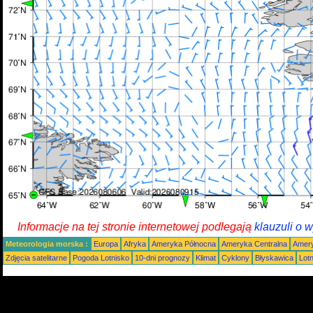
Informacje na tej stronie internetowej podlegają
klauzuli o 
Meteorologia morska :
Europa
Afryka
Ameryka Północna
Ameryka Centralna
Amery
Zdjęcia satelitarne
Pogoda Lotnisko
10-dni prognozy
Klimat
Cyklony
Błyskawica
Lot