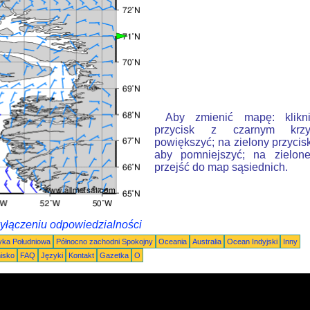
Aby zmienić mapę: klikn
przycisk z czarnym krzy
powiększyć; na zielony przycis
aby pomniejszyć; na zielone
przejść do map sąsiednich.
wyłączeniu odpowiedzialności
ka Południowa
Północno zachodni Spokojny
Oceania
Australia
Ocean Indyjski
Inny
nisko
FAQ
Języki
Kontakt
Gazetka
O