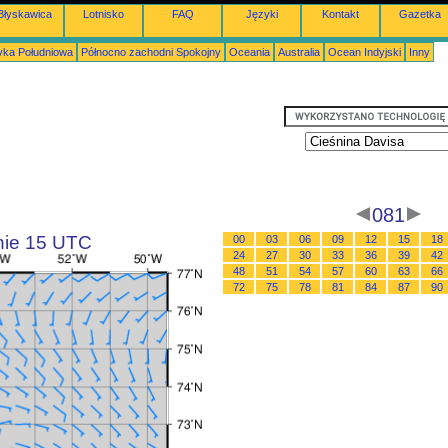
Błyskawica
Lotnisko
FAQ
Języki
Kontakt
Gazetka
ka Południowa
Północno zachodni Spokojny
Oceania
Australia
Ocean Indyjski
Inny
081
inie 15 UTC
00
03
06
09
12
15
18
24
27
30
33
36
39
42
48
51
54
57
60
63
66
72
75
78
81
84
87
90