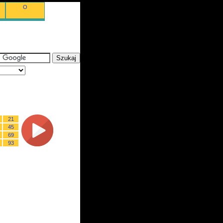
O
21
45
69
93