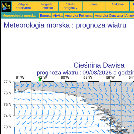
Zdjęcia
Pogoda
10-dni
Klimat
Cyklony
satelitarne
Lotnisko
prognozy
Meteorologia morska :
Europa
Afryka
Ameryka Północna
Ameryka Centralna
Amery
Meteorologia morska : prognoza wiatru
Cieśnina Davisa
prognoza wiatru : 09/08/2026 o godz