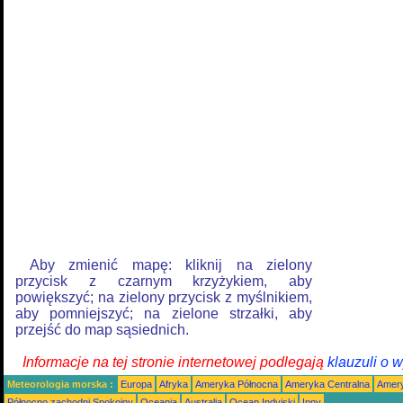
Aby zmienić mapę: kliknij na zielony
przycisk z czarnym krzyżykiem, aby
powiększyć; na zielony przycisk z myślnikiem,
aby pomniejszyć; na zielone strzałki, aby
przejść do map sąsiednich.
Informacje na tej stronie internetowej podlegają
klauzuli o 
Meteorologia morska :
Europa
Afryka
Ameryka Północna
Ameryka Centralna
Amery
Północno zachodni Spokojny
Oceania
Australia
Ocean Indyjski
Inny