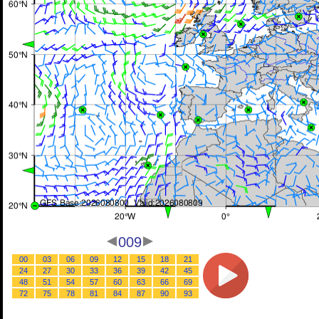
009
00
03
06
09
12
15
18
21
24
27
30
33
36
39
42
45
48
51
54
57
60
63
66
69
72
75
78
81
84
87
90
93