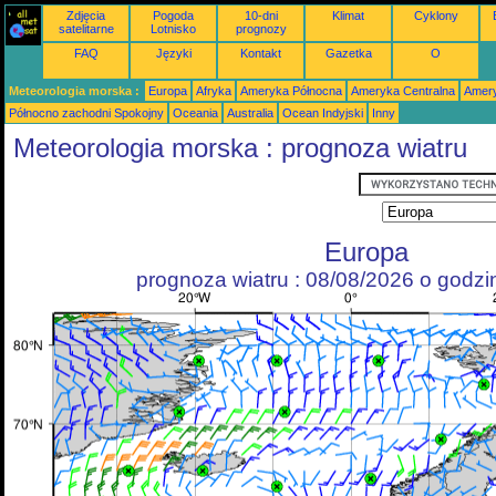
Zdjęcia
Pogoda
10-dni
Klimat
Cyklony
satelitarne
Lotnisko
prognozy
FAQ
Języki
Kontakt
Gazetka
O
Meteorologia morska :
Europa
Afryka
Ameryka Północna
Ameryka Centralna
Amery
Północno zachodni Spokojny
Oceania
Australia
Ocean Indyjski
Inny
Meteorologia morska : prognoza wiatru
Europa
prognoza wiatru : 08/08/2026 o godz