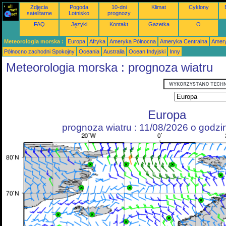
Zdjęcia
Pogoda
10-dni
Klimat
Cyklony
satelitarne
Lotnisko
prognozy
FAQ
Języki
Kontakt
Gazetka
O
Meteorologia morska :
Europa
Afryka
Ameryka Północna
Ameryka Centralna
Amery
Północno zachodni Spokojny
Oceania
Australia
Ocean Indyjski
Inny
Meteorologia morska : prognoza wiatru
Europa
prognoza wiatru : 11/08/2026 o godz