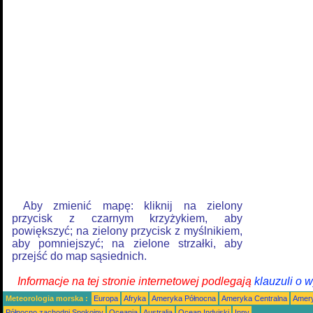
Aby zmienić mapę: kliknij na zielony
przycisk z czarnym krzyżykiem, aby
powiększyć; na zielony przycisk z myślnikiem,
aby pomniejszyć; na zielone strzałki, aby
przejść do map sąsiednich.
Informacje na tej stronie internetowej podlegają
klauzuli o 
Meteorologia morska :
Europa
Afryka
Ameryka Północna
Ameryka Centralna
Amery
Północno zachodni Spokojny
Oceania
Australia
Ocean Indyjski
Inny