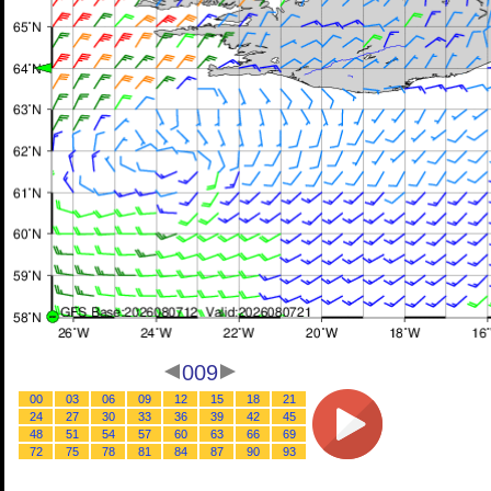
009
00
03
06
09
12
15
18
21
24
27
30
33
36
39
42
45
48
51
54
57
60
63
66
69
72
75
78
81
84
87
90
93