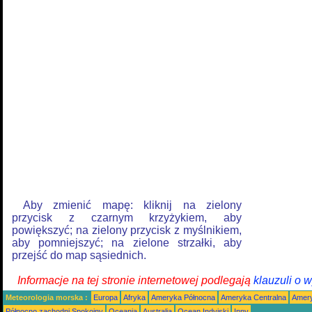
Aby zmienić mapę: kliknij na zielony
przycisk z czarnym krzyżykiem, aby
powiększyć; na zielony przycisk z myślnikiem,
aby pomniejszyć; na zielone strzałki, aby
przejść do map sąsiednich.
Informacje na tej stronie internetowej podlegają
klauzuli o 
Meteorologia morska :
Europa
Afryka
Ameryka Północna
Ameryka Centralna
Amery
Północno zachodni Spokojny
Oceania
Australia
Ocean Indyjski
Inny