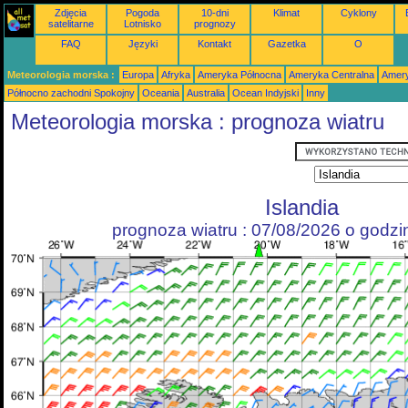
Zdjęcia
Pogoda
10-dni
Klimat
Cyklony
satelitarne
Lotnisko
prognozy
FAQ
Języki
Kontakt
Gazetka
O
Meteorologia morska :
Europa
Afryka
Ameryka Północna
Ameryka Centralna
Amery
Północno zachodni Spokojny
Oceania
Australia
Ocean Indyjski
Inny
Meteorologia morska : prognoza wiatru
Islandia
prognoza wiatru : 07/08/2026 o godz