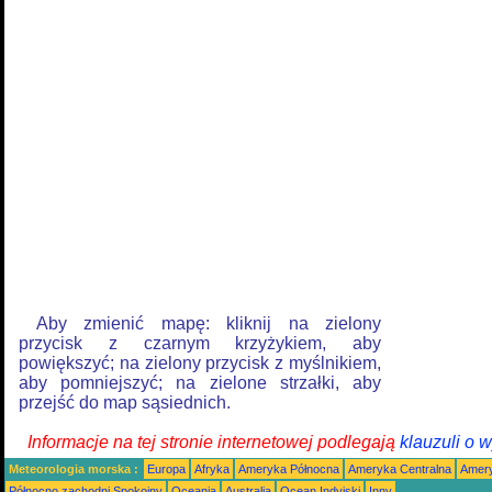
Aby zmienić mapę: kliknij na zielony
przycisk z czarnym krzyżykiem, aby
powiększyć; na zielony przycisk z myślnikiem,
aby pomniejszyć; na zielone strzałki, aby
przejść do map sąsiednich.
Informacje na tej stronie internetowej podlegają
klauzuli o 
Meteorologia morska :
Europa
Afryka
Ameryka Północna
Ameryka Centralna
Amery
Północno zachodni Spokojny
Oceania
Australia
Ocean Indyjski
Inny