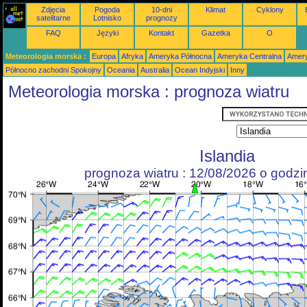
Zdjęcia
Pogoda
10-dni
Klimat
Cyklony
satelitarne
Lotnisko
prognozy
FAQ
Języki
Kontakt
Gazetka
O
Meteorologia morska :
Europa
Afryka
Ameryka Północna
Ameryka Centralna
Amery
Północno zachodni Spokojny
Oceania
Australia
Ocean Indyjski
Inny
Meteorologia morska : prognoza wiatru
Islandia
prognoza wiatru : 12/08/2026 o godz