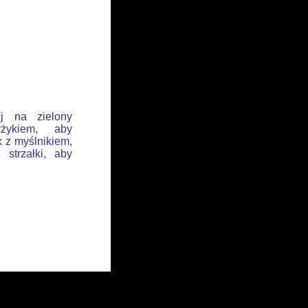
ij na zielony
żykiem, aby
k z myślnikiem,
 strzałki, aby