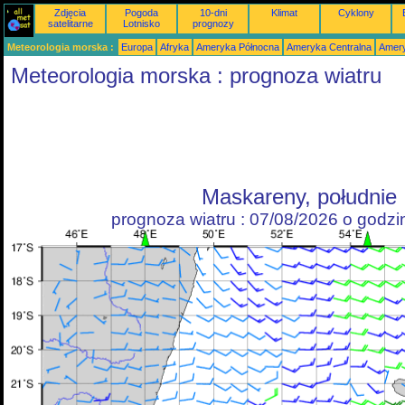
Zdjęcia
Pogoda
10-dni
Klimat
Cyklony
satelitarne
Lotnisko
prognozy
Meteorologia morska :
Europa
Afryka
Ameryka Północna
Ameryka Centralna
Amery
Meteorologia morska : prognoza wiatru
Maskareny, południe
prognoza wiatru : 07/08/2026 o godz