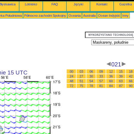
Błyskawica
Lotnisko
FAQ
Języki
Kontakt
Gazetka
ka Południowa
Północno zachodni Spokojny
Oceania
Australia
Ocean Indyjski
Inny
021
inie 15 UTC
00
03
06
09
12
15
18
24
27
30
33
36
39
42
48
51
54
57
60
63
66
72
75
78
81
84
87
90