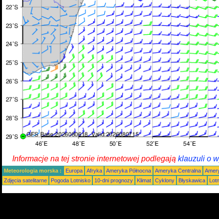
Informacje na tej stronie internetowej podlegają
klauzuli o 
Meteorologia morska :
Europa
Afryka
Ameryka Północna
Ameryka Centralna
Amery
Zdjęcia satelitarne
Pogoda Lotnisko
10-dni prognozy
Klimat
Cyklony
Błyskawica
Lot