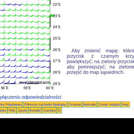
Aby zmienić mapę: klikn
przycisk z czarnym krzy
powiększyć; na zielony przycis
aby pomniejszyć; na zielone
przejść do map sąsiednich.
wyłączeniu odpowiedzialności
ka Południowa
Północno zachodni Spokojny
Oceania
Australia
Ocean Indyjski
Inny
nisko
FAQ
Języki
Kontakt
Gazetka
O