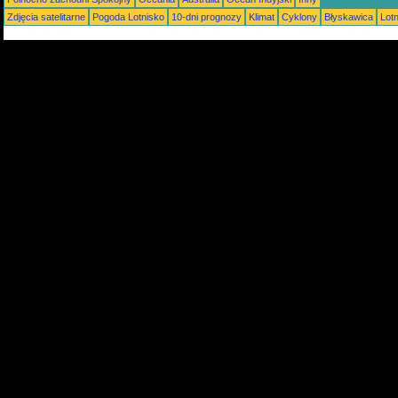
Zdjęcia satelitarne
Pogoda Lotnisko
10-dni prognozy
Klimat
Cyklony
Błyskawica
Lot