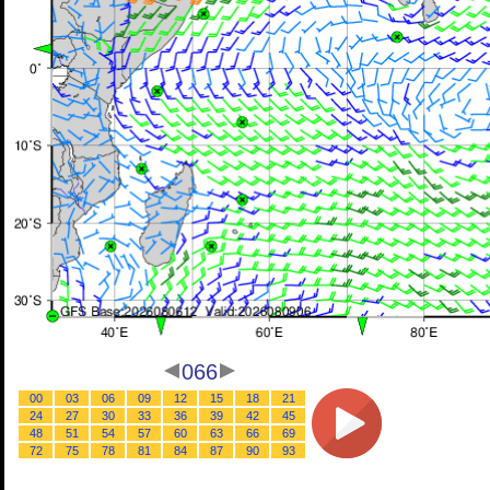
066
00
03
06
09
12
15
18
21
24
27
30
33
36
39
42
45
48
51
54
57
60
63
66
69
72
75
78
81
84
87
90
93