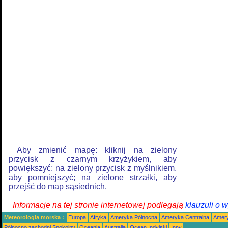
Aby zmienić mapę: kliknij na zielony
przycisk z czarnym krzyżykiem, aby
powiększyć; na zielony przycisk z myślnikiem,
aby pomniejszyć; na zielone strzałki, aby
przejść do map sąsiednich.
Informacje na tej stronie internetowej podlegają
klauzuli o 
Meteorologia morska :
Europa
Afryka
Ameryka Północna
Ameryka Centralna
Amery
Północno zachodni Spokojny
Oceania
Australia
Ocean Indyjski
Inny