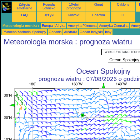
Zdjęcia
Pogoda
10-dni
Klimat
Cyklony
satelitarne
Lotnisko
prognozy
FAQ
Języki
Kontakt
Gazetka
O
Meteorologia morska :
Europa
Afryka
Ameryka Północna
Ameryka Centralna
Amery
Północno zachodni Spokojny
Oceania
Australia
Ocean Indyjski
Inny
Meteorologia morska : prognoza wiatru
Ocean Spokojny
prognoza wiatru : 07/08/2026 o godz