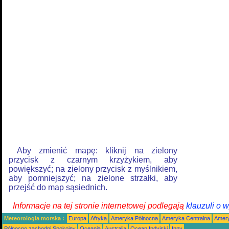
Aby zmienić mapę: kliknij na zielony
przycisk z czarnym krzyżykiem, aby
powiększyć; na zielony przycisk z myślnikiem,
aby pomniejszyć; na zielone strzałki, aby
przejść do map sąsiednich.
Informacje na tej stronie internetowej podlegają
klauzuli o 
Meteorologia morska :
Europa
Afryka
Ameryka Północna
Ameryka Centralna
Amery
Północno zachodni Spokojny
Oceania
Australia
Ocean Indyjski
Inny