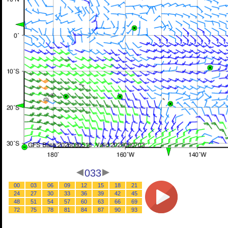
033
00
03
06
09
12
15
18
21
24
27
30
33
36
39
42
45
48
51
54
57
60
63
66
69
72
75
78
81
84
87
90
93