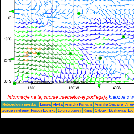
Informacje na tej stronie internetowej podlegają
klauzuli o 
Meteorologia morska :
Europa
Afryka
Ameryka Północna
Ameryka Centralna
Amery
Zdjęcia satelitarne
Pogoda Lotnisko
10-dni prognozy
Klimat
Cyklony
Błyskawica
Lot