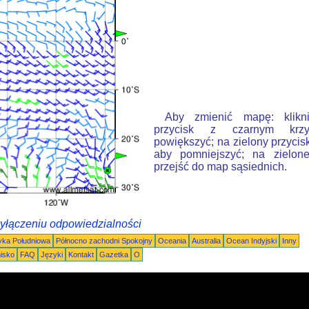
Aby zmienić mapę: klikn
przycisk z czarnym krzy
powiększyć; na zielony przycis
aby pomniejszyć; na zielone
przejść do map sąsiednich.
wyłączeniu odpowiedzialności
ka Południowa
Północno zachodni Spokojny
Oceania
Australia
Ocean Indyjski
Inny
nisko
FAQ
Języki
Kontakt
Gazetka
O