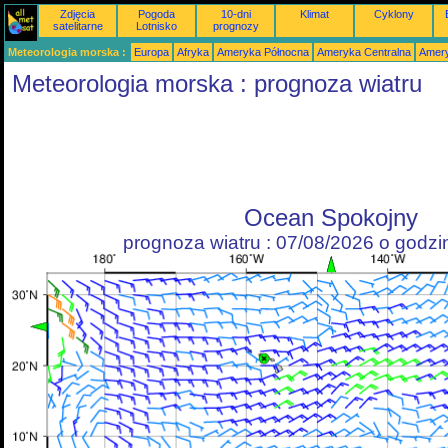
Zdjęcia
Pogoda
10-dni
Klimat
Cyklony
satelitarne
Lotnisko
prognozy
Meteorologia morska :
Europa
Afryka
Ameryka Północna
Ameryka Centralna
Amery
Meteorologia morska : prognoza wiatru
Ocean Spokojny
prognoza wiatru : 07/08/2026 o godz