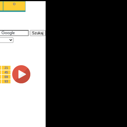
O
21
45
69
93