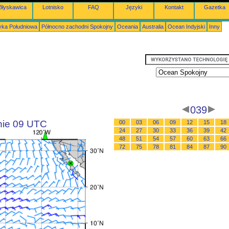
Błyskawica
Lotnisko
FAQ
Języki
Kontakt
Gazetka
ka Południowa
Północno zachodni Spokojny
Oceania
Australia
Ocean Indyjski
Inny
039
inie 09 UTC
00
03
06
09
12
15
18
24
27
30
33
36
39
42
48
51
54
57
60
63
66
72
75
78
81
84
87
90