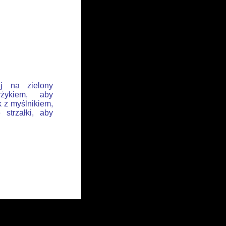
ij na zielony
żykiem, aby
k z myślnikiem,
 strzałki, aby