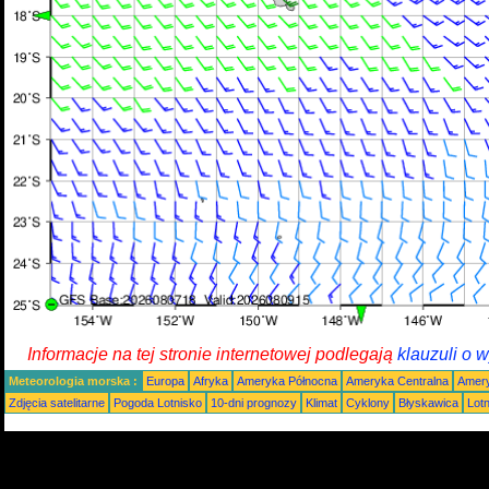
Informacje na tej stronie internetowej podlegają
klauzuli o 
Meteorologia morska :
Europa
Afryka
Ameryka Północna
Ameryka Centralna
Amery
Zdjęcia satelitarne
Pogoda Lotnisko
10-dni prognozy
Klimat
Cyklony
Błyskawica
Lot