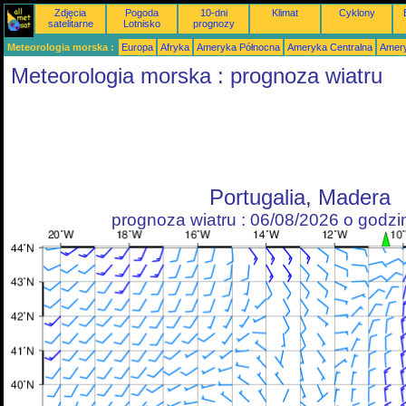
Zdjęcia
Pogoda
10-dni
Klimat
Cyklony
satelitarne
Lotnisko
prognozy
Meteorologia morska :
Europa
Afryka
Ameryka Północna
Ameryka Centralna
Amery
Meteorologia morska : prognoza wiatru
Portugalia, Madera
prognoza wiatru : 06/08/2026 o godz