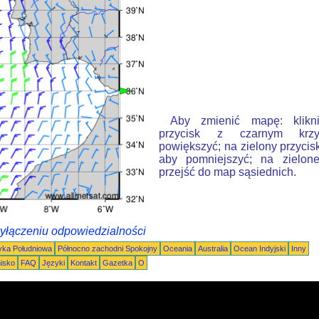
Aby zmienić mapę: klikn
przycisk z czarnym krzy
powiększyć; na zielony przycis
aby pomniejszyć; na zielone
przejść do map sąsiednich.
wyłączeniu odpowiedzialności
ka Południowa
Północno zachodni Spokojny
Oceania
Australia
Ocean Indyjski
Inny
nisko
FAQ
Języki
Kontakt
Gazetka
O