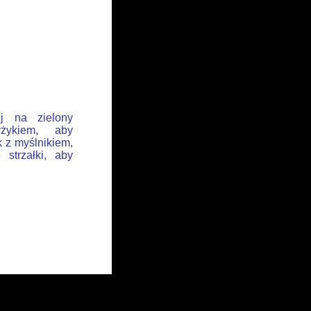
ij na zielony
żykiem, aby
k z myślnikiem,
 strzałki, aby