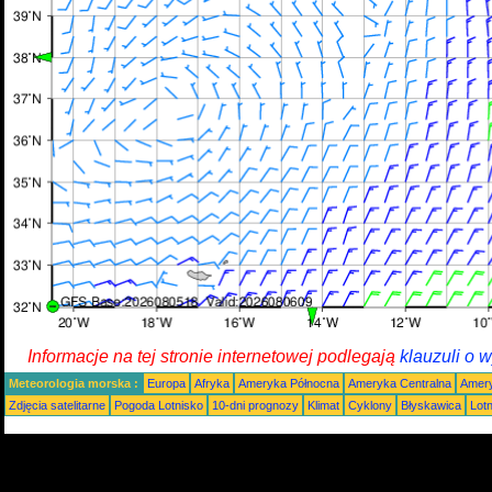
Informacje na tej stronie internetowej podlegają
klauzuli o 
Meteorologia morska :
Europa
Afryka
Ameryka Północna
Ameryka Centralna
Amery
Zdjęcia satelitarne
Pogoda Lotnisko
10-dni prognozy
Klimat
Cyklony
Błyskawica
Lot