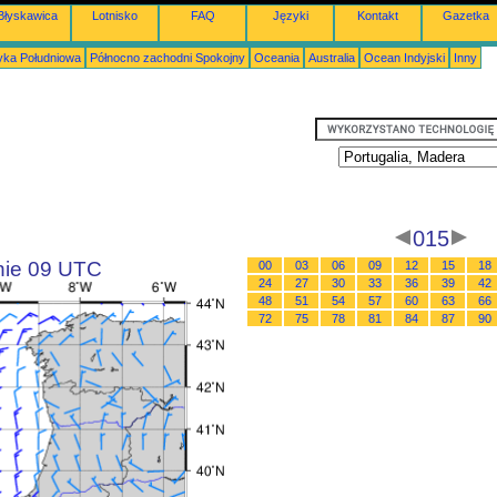
Błyskawica
Lotnisko
FAQ
Języki
Kontakt
Gazetka
ka Południowa
Północno zachodni Spokojny
Oceania
Australia
Ocean Indyjski
Inny
015
inie 09 UTC
00
03
06
09
12
15
18
24
27
30
33
36
39
42
48
51
54
57
60
63
66
72
75
78
81
84
87
90