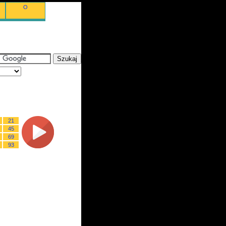
O
21
45
69
93