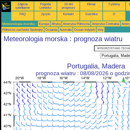
Zdjęcia
Pogoda
10-dni
Klimat
Cyklony
satelitarne
Lotnisko
prognozy
FAQ
Języki
Kontakt
Gazetka
O
Meteorologia morska :
Europa
Afryka
Ameryka Północna
Ameryka Centralna
Amery
Północno zachodni Spokojny
Oceania
Australia
Ocean Indyjski
Inny
Meteorologia morska : prognoza wiatru
Portugalia, Madera
prognoza wiatru : 08/08/2026 o godz