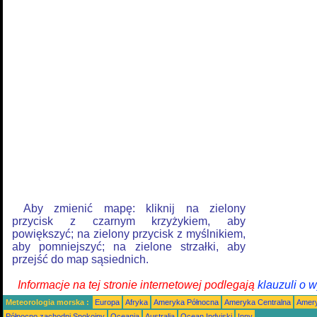
Aby zmienić mapę: kliknij na zielony
przycisk z czarnym krzyżykiem, aby
powiększyć; na zielony przycisk z myślnikiem,
aby pomniejszyć; na zielone strzałki, aby
przejść do map sąsiednich.
Informacje na tej stronie internetowej podlegają
klauzuli o 
Meteorologia morska :
Europa
Afryka
Ameryka Północna
Ameryka Centralna
Amery
Północno zachodni Spokojny
Oceania
Australia
Ocean Indyjski
Inny