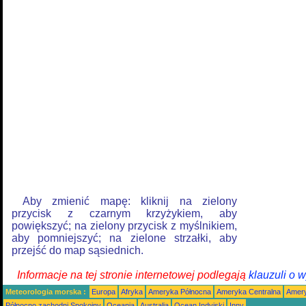
Aby zmienić mapę: kliknij na zielony
przycisk z czarnym krzyżykiem, aby
powiększyć; na zielony przycisk z myślnikiem,
aby pomniejszyć; na zielone strzałki, aby
przejść do map sąsiednich.
Informacje na tej stronie internetowej podlegają
klauzuli o 
Meteorologia morska :
Europa
Afryka
Ameryka Północna
Ameryka Centralna
Amery
Północno zachodni Spokojny
Oceania
Australia
Ocean Indyjski
Inny