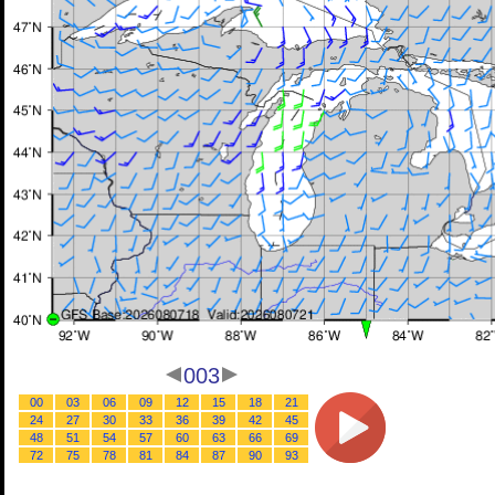
003
00
03
06
09
12
15
18
21
24
27
30
33
36
39
42
45
48
51
54
57
60
63
66
69
72
75
78
81
84
87
90
93