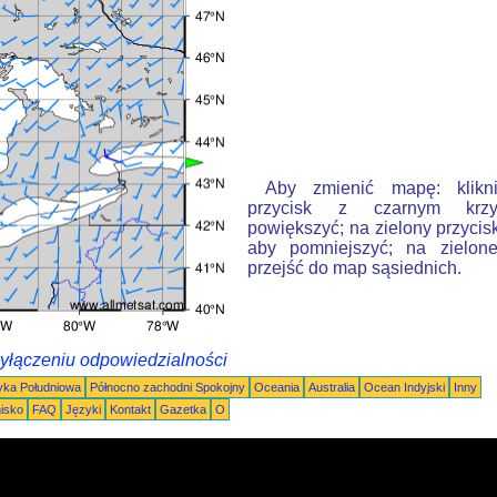
Aby zmienić mapę: klikn
przycisk z czarnym krzy
powiększyć; na zielony przycis
aby pomniejszyć; na zielone
przejść do map sąsiednich.
wyłączeniu odpowiedzialności
ka Południowa
Północno zachodni Spokojny
Oceania
Australia
Ocean Indyjski
Inny
nisko
FAQ
Języki
Kontakt
Gazetka
O