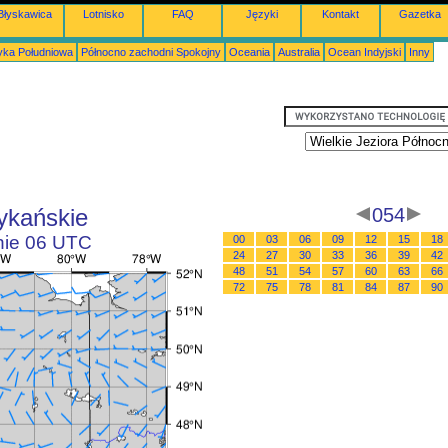
Błyskawica
Lotnisko
FAQ
Języki
Kontakt
Gazetka
ka Południowa
Północno zachodni Spokojny
Oceania
Australia
Ocean Indyjski
Inny
ykańskie
054
inie 06 UTC
00
03
06
09
12
15
18
24
27
30
33
36
39
42
48
51
54
57
60
63
66
72
75
78
81
84
87
90