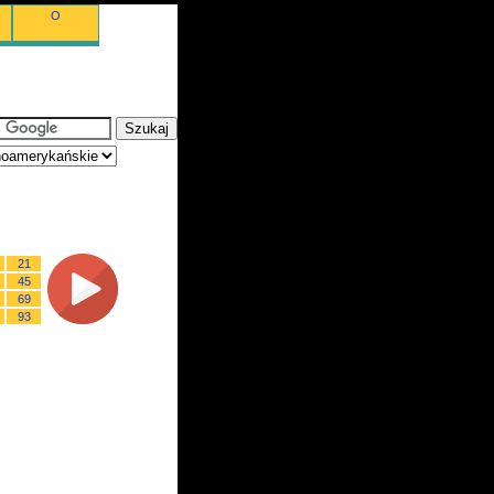
O
21
45
69
93