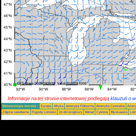
Informacje na tej stronie internetowej podlegają
klauzuli o 
Meteorologia morska :
Europa
Afryka
Ameryka Północna
Ameryka Centralna
Amery
Zdjęcia satelitarne
Pogoda Lotnisko
10-dni prognozy
Klimat
Cyklony
Błyskawica
Lot