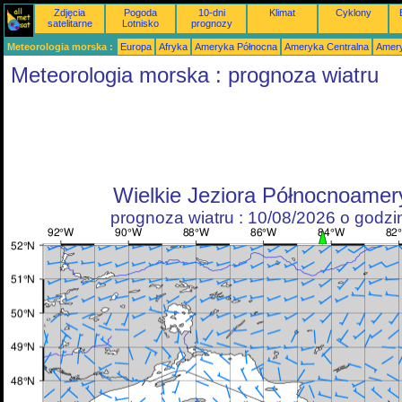
Zdjęcia
Pogoda
10-dni
Klimat
Cyklony
satelitarne
Lotnisko
prognozy
Meteorologia morska :
Europa
Afryka
Ameryka Północna
Ameryka Centralna
Amery
Meteorologia morska : prognoza wiatru
Wielkie Jeziora Północnoamer
prognoza wiatru : 10/08/2026 o godz