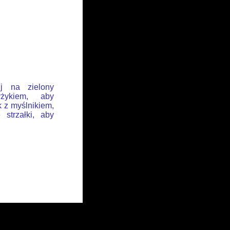
ij na zielony
żykiem, aby
k z myślnikiem,
 strzałki, aby