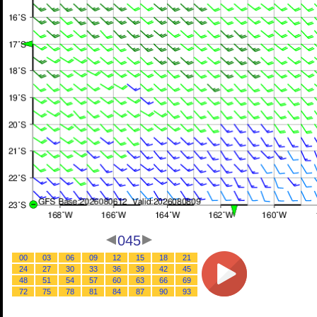
045
00
03
06
09
12
15
18
21
24
27
30
33
36
39
42
45
48
51
54
57
60
63
66
69
72
75
78
81
84
87
90
93