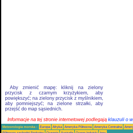
Aby zmienić mapę: kliknij na zielony
przycisk z czarnym krzyżykiem, aby
powiększyć; na zielony przycisk z myślnikiem,
aby pomniejszyć; na zielone strzałki, aby
przejść do map sąsiednich.
Informacje na tej stronie internetowej podlegają
klauzuli o 
Meteorologia morska :
Europa
Afryka
Ameryka Północna
Ameryka Centralna
Amery
Północno zachodni Spokojny
Oceania
Australia
Ocean Indyjski
Inny