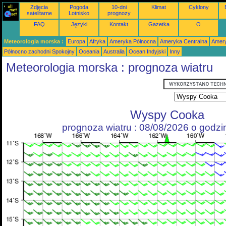
Zdjęcia
Pogoda
10-dni
Klimat
Cyklony
satelitarne
Lotnisko
prognozy
FAQ
Języki
Kontakt
Gazetka
O
Meteorologia morska :
Europa
Afryka
Ameryka Północna
Ameryka Centralna
Amery
Północno zachodni Spokojny
Oceania
Australia
Ocean Indyjski
Inny
Meteorologia morska : prognoza wiatru
Wyspy Cooka
prognoza wiatru : 08/08/2026 o godz