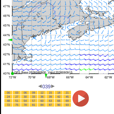
039
00
03
06
09
12
15
18
21
24
27
30
33
36
39
42
45
48
51
54
57
60
63
66
69
72
75
78
81
84
87
90
93