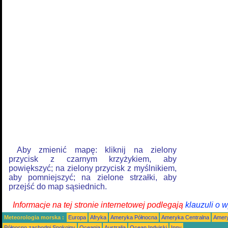
Aby zmienić mapę: kliknij na zielony
przycisk z czarnym krzyżykiem, aby
powiększyć; na zielony przycisk z myślnikiem,
aby pomniejszyć; na zielone strzałki, aby
przejść do map sąsiednich.
Informacje na tej stronie internetowej podlegają
klauzuli o 
Meteorologia morska :
Europa
Afryka
Ameryka Północna
Ameryka Centralna
Amery
Północno zachodni Spokojny
Oceania
Australia
Ocean Indyjski
Inny