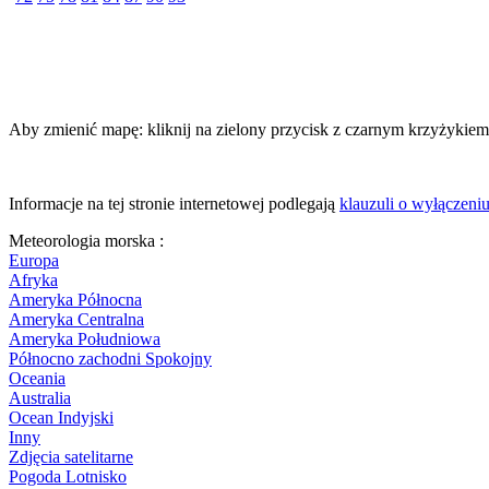
Aby zmienić mapę: kliknij na zielony przycisk z czarnym krzyżykiem,
Informacje na tej stronie internetowej podlegają
klauzuli o wyłączeni
Meteorologia morska :
Europa
Afryka
Ameryka Północna
Ameryka Centralna
Ameryka Południowa
Północno zachodni Spokojny
Oceania
Australia
Ocean Indyjski
Inny
Zdjęcia satelitarne
Pogoda Lotnisko