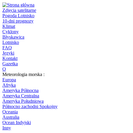
Zdjęcia satelitarne
Pogoda Lotnisko
10-dni prognozy
Klimat
Cyklony
Błyskawica
Lotnisko
FAQ
Języki
Kontakt
Gazetka
O
Meteorologia morska :
Europa
Afryka
Ameryka Północna
Ameryka Centralna
Ameryka Południowa
Północno zachodni Spokojny
Oceania
Australia
Ocean Indyjski
Inny