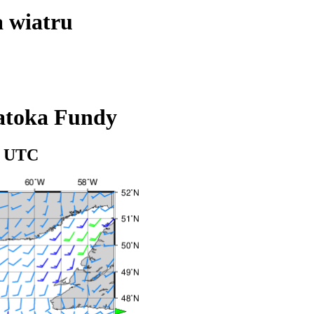
a wiatru
atoka Fundy
06 UTC