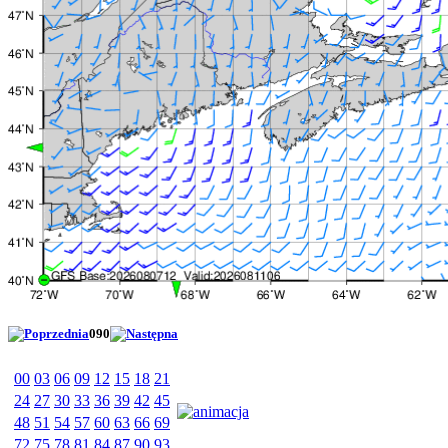
090
00
03
06
09
12
15
18
21
24
27
30
33
36
39
42
45
48
51
54
57
60
63
66
69
72
75
78
81
84
87
90
93