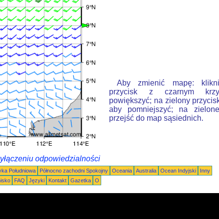
Aby zmienić mapę: klikn
przycisk z czarnym krzy
powiększyć; na zielony przycis
aby pomniejszyć; na zielone
przejść do map sąsiednich.
wyłączeniu odpowiedzialności
ka Południowa
Północno zachodni Spokojny
Oceania
Australia
Ocean Indyjski
Inny
nisko
FAQ
Języki
Kontakt
Gazetka
O