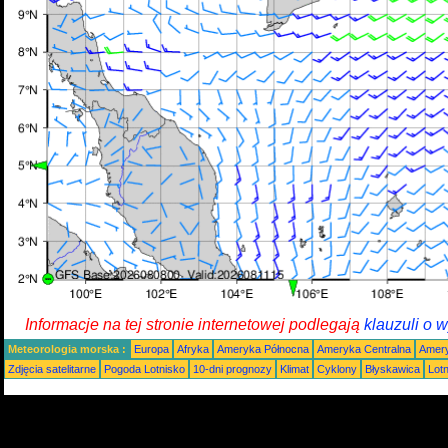
Informacje na tej stronie internetowej podlegają
klauzuli o 
Meteorologia morska :
Europa
Afryka
Ameryka Północna
Ameryka Centralna
Amery
Zdjęcia satelitarne
Pogoda Lotnisko
10-dni prognozy
Klimat
Cyklony
Błyskawica
Lot