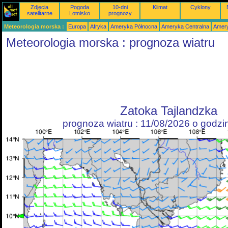
Zdjęcia
Pogoda
10-dni
Klimat
Cyklony
satelitarne
Lotnisko
prognozy
Meteorologia morska :
Europa
Afryka
Ameryka Północna
Ameryka Centralna
Amery
Meteorologia morska : prognoza wiatru
Zatoka Tajlandzka
prognoza wiatru : 11/08/2026 o godz