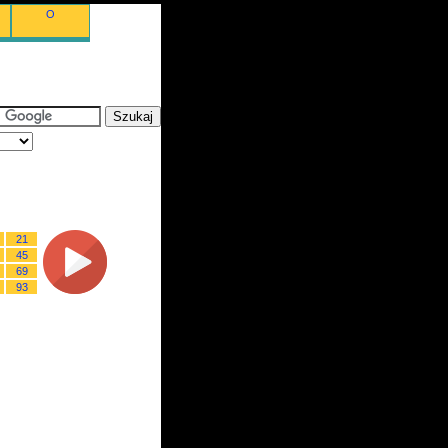
O
21
45
69
93