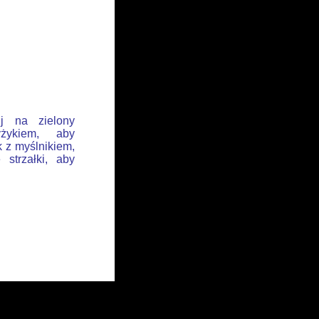
ij na zielony
żykiem, aby
k z myślnikiem,
 strzałki, aby