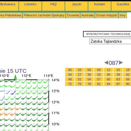
Błyskawica
Lotnisko
FAQ
Języki
Kontakt
Gazetka
ka Południowa
Północno zachodni Spokojny
Oceania
Australia
Ocean Indyjski
Inny
087
inie 15 UTC
00
03
06
09
12
15
18
24
27
30
33
36
39
42
48
51
54
57
60
63
66
72
75
78
81
84
87
90