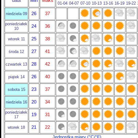
data
Min
Maks
01-04
04-07
07-10
10-13
13-16
16-19
19-22
26
37
niedziela 09
poniedziałek
24
36
10
25
38
wtorek 11
27
41
środa 12
28
42
czwartek 13
26
40
piątek 14
23
37
sobota 15
20
34
niedziela 16
poniedziałek
19
31
17
21
22
wtorek 18
Jednostka miary (°C/°F)