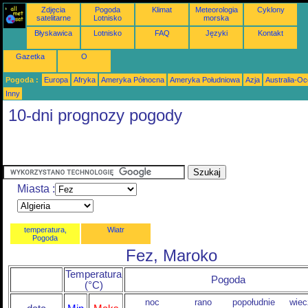
Zdjęcia
Pogoda
Klimat
Meteorologia
Cyklony
satelitarne
Lotnisko
morska
Błyskawica
Lotnisko
FAQ
Języki
Kontakt
Gazetka
O
Pogoda :
Europa
Afryka
Ameryka Północna
Ameryka Południowa
Azja
Australia-Oc
Inny
10-dni prognozy pogody
Miasta :
temperatura,
Wiatr
Pogoda
Fez, Maroko
Temperatura
Pogoda
(°C)
noc
rano
popołudnie
wiec