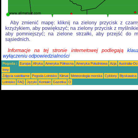
Aby zmienić mapę: kliknij na zielony przycisk z czar
krzyżykiem, aby powiększyć; na zielony przycisk z myślniki
aby pomniejszyć; na zielone strzałki, aby przejść do 
sąsiednich.
Informacje na tej stronie internetowej podlegają
klau
wyłączeniu odpowiedzialności
Pogoda :
Europa
Afryka
Ameryka Północna
Ameryka Południowa
Azja
Australia-Oc
Inny
Zdjęcia satelitarne
Pogoda Lotnisko
Klimat
Meteorologia morska
Cyklony
Błyskawica
Lotnisko
FAQ
Języki
Kontakt
Gazetka
O