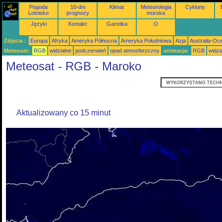
Pogoda
10-dni
Klimat
Meteorologia
Cyklony
Lotnisko
prognozy
morska
Języki
Kontakt
Gazetka
O
Zdjęcia :
Europa
Afryka
Ameryka Północna
Ameryka Południowa
Azja
Australia-Oc
Meteosat:
RGB
widzialne
podczerwień
opad atmosferyczny
animacja:
RGB
widzi
Meteosat - RGB - Maroko
Aktualizowany co 15 minut