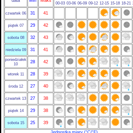
data
Min
Maks
00-03
03-06
06-09
09-12
12-15
15-18
18-21
31
41
czwartek 06
29
42
piątek 07
32
43
sobota 08
31
41
niedziela 09
poniedziałek
28
42
10
28
39
wtorek 11
27
40
środa 12
27
38
czwartek 13
29
38
piątek 14
25
39
sobota 15
Jednostka miary (°C/°F)