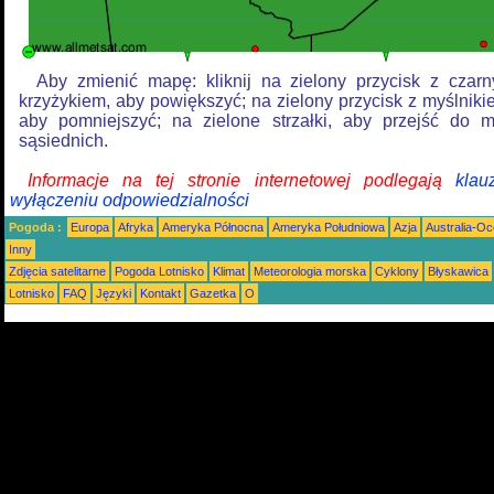
Aby zmienić mapę: kliknij na zielony przycisk z czar
krzyżykiem, aby powiększyć; na zielony przycisk z myślniki
aby pomniejszyć; na zielone strzałki, aby przejść do 
sąsiednich.
Informacje na tej stronie internetowej podlegają
klau
wyłączeniu odpowiedzialności
Pogoda :
Europa
Afryka
Ameryka Północna
Ameryka Południowa
Azja
Australia-Oc
Inny
Zdjęcia satelitarne
Pogoda Lotnisko
Klimat
Meteorologia morska
Cyklony
Błyskawica
Lotnisko
FAQ
Języki
Kontakt
Gazetka
O