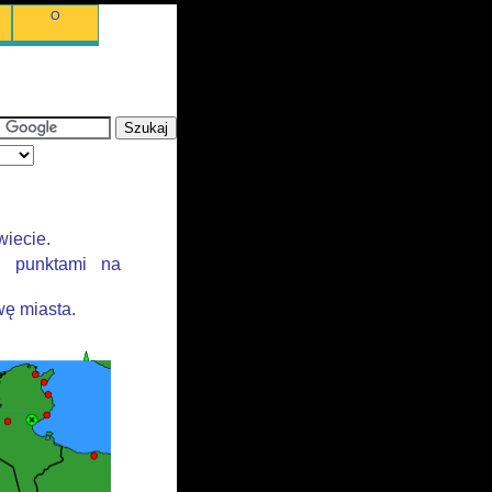
O
wiecie.
i punktami na
ę miasta.