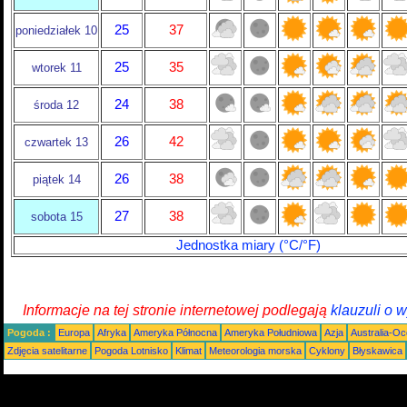
25
37
poniedziałek 10
25
35
wtorek 11
24
38
środa 12
26
42
czwartek 13
26
38
piątek 14
27
38
sobota 15
Jednostka miary (°C/°F)
Informacje na tej stronie internetowej podlegają
klauzuli o 
Pogoda :
Europa
Afryka
Ameryka Północna
Ameryka Południowa
Azja
Australia-Oc
Zdjęcia satelitarne
Pogoda Lotnisko
Klimat
Meteorologia morska
Cyklony
Błyskawica