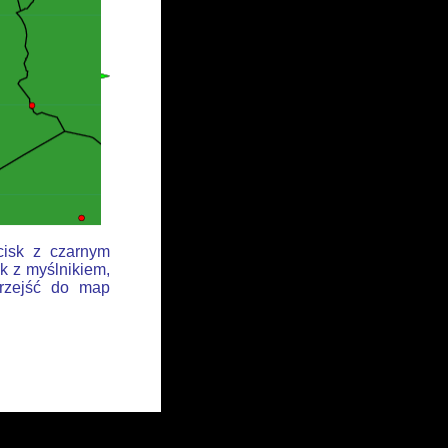
cisk z czarnym
k z myślnikiem,
przejść do map