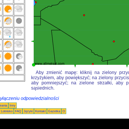
Aby zmienić mapę: kliknij na zielony przy
krzyżykiem, aby powiększyć; na zielony przycis
aby pomniejszyć; na zielone strzałki, aby 
sąsiednich.
wyłączeniu odpowiedzialności
eania
Inny
Lotnisko
FAQ
Języki
Kontakt
Gazetka
O