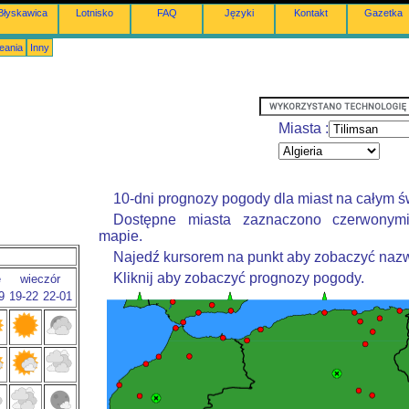
Błyskawica
Lotnisko
FAQ
Języki
Kontakt
Gazetka
eania
Inny
Miasta :
10-dni prognozy pogody dla miast na całym ś
Dostępne miasta zaznaczono czerwonym
mapie.
Najedź kursorem na punkt aby zobaczyć nazw
Kliknij aby zobaczyć prognozy pogody.
e
wieczór
9
19-22
22-01