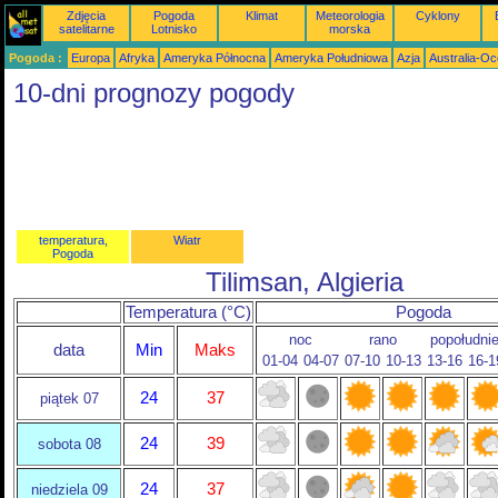
Zdjęcia
Pogoda
Klimat
Meteorologia
Cyklony
satelitarne
Lotnisko
morska
Pogoda :
Europa
Afryka
Ameryka Północna
Ameryka Południowa
Azja
Australia-Oc
10-dni prognozy pogody
temperatura,
Wiatr
Pogoda
Tilimsan, Algieria
Temperatura (°C)
Pogoda
noc
rano
popołudni
data
Min
Maks
01-04
04-07
07-10
10-13
13-16
16-1
24
37
piątek 07
24
39
sobota 08
24
37
niedziela 09