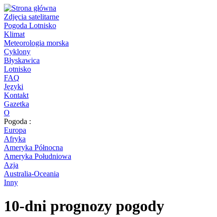
Zdjęcia satelitarne
Pogoda Lotnisko
Klimat
Meteorologia morska
Cyklony
Błyskawica
Lotnisko
FAQ
Języki
Kontakt
Gazetka
O
Pogoda :
Europa
Afryka
Ameryka Północna
Ameryka Południowa
Azja
Australia-Oceania
Inny
10-dni prognozy pogody