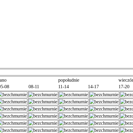
rano
popołudnie
wieczó
05-08
08-11
11-14
14-17
17-20