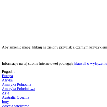
Aby zmienić mapę: kliknij na zielony przycisk z czarnym krzyżykiem,
Informacje na tej stronie internetowej podlegają
klauzuli o wyłączeni
Pogoda :
Europa
Afryka
Ameryka Północna
Ameryka Południowa
Azja
Australia-Oceania
Inny
Zdjęcia satelitarne