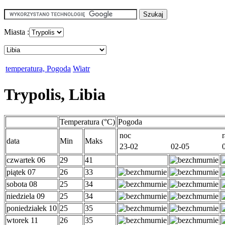
Miasta :
temperatura, Pogoda
Wiatr
Trypolis, Libia
Temperatura (°C)
Pogoda
noc
data
Min
Maks
23-02
02-05
czwartek 06
29
41
piątek 07
26
33
sobota 08
25
34
niedziela 09
25
34
poniedziałek 10
25
35
wtorek 11
26
35