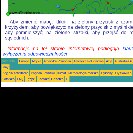
Aby zmienić mapę: kliknij na zielony przycisk z czar
krzyżykiem, aby powiększyć; na zielony przycisk z myślniki
aby pomniejszyć; na zielone strzałki, aby przejść do 
sąsiednich.
Informacje na tej stronie internetowej podlegają
klau
wyłączeniu odpowiedzialności
Pogoda :
Europa
Afryka
Ameryka Północna
Ameryka Południowa
Azja
Australia-Oc
Inny
Zdjęcia satelitarne
Pogoda Lotnisko
Klimat
Meteorologia morska
Cyklony
Błyskawica
Lotnisko
FAQ
Języki
Kontakt
Gazetka
O