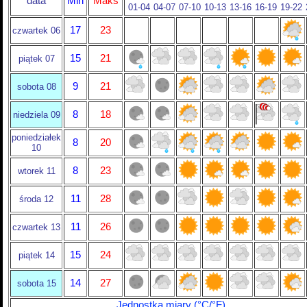
data
Min
Maks
01-04
04-07
07-10
10-13
13-16
16-19
19-22
17
23
czwartek 06
15
21
piątek 07
9
21
sobota 08
8
18
niedziela 09
poniedziałek
8
20
10
8
23
wtorek 11
11
28
środa 12
11
26
czwartek 13
15
24
piątek 14
14
27
sobota 15
Jednostka miary (°C/°F)