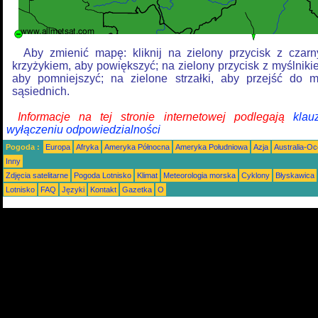
Aby zmienić mapę: kliknij na zielony przycisk z czar
krzyżykiem, aby powiększyć; na zielony przycisk z myślniki
aby pomniejszyć; na zielone strzałki, aby przejść do 
sąsiednich.
Informacje na tej stronie internetowej podlegają
klau
wyłączeniu odpowiedzialności
Pogoda :
Europa
Afryka
Ameryka Północna
Ameryka Południowa
Azja
Australia-Oc
Inny
Zdjęcia satelitarne
Pogoda Lotnisko
Klimat
Meteorologia morska
Cyklony
Błyskawica
Lotnisko
FAQ
Języki
Kontakt
Gazetka
O