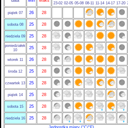
data
Min
Maks
23-02
02-05
05-08
08-11
11-14
14-17
17-20
26
28
piątek 07
25
28
sobota 08
25
28
niedziela 09
poniedziałek
25
28
10
26
28
wtorek 11
25
28
środa 12
25
28
czwartek 13
25
28
piątek 14
25
28
sobota 15
25
28
niedziela 16
Jednostka miary (°C/°F)