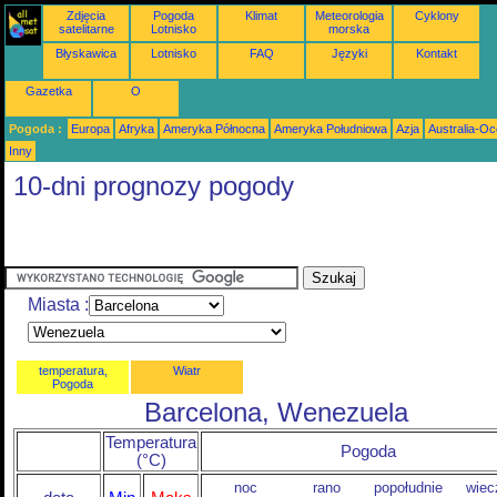
Zdjęcia
Pogoda
Klimat
Meteorologia
Cyklony
satelitarne
Lotnisko
morska
Błyskawica
Lotnisko
FAQ
Języki
Kontakt
Gazetka
O
Pogoda :
Europa
Afryka
Ameryka Północna
Ameryka Południowa
Azja
Australia-Oc
Inny
10-dni prognozy pogody
Miasta :
temperatura,
Wiatr
Pogoda
Barcelona, Wenezuela
Temperatura
Pogoda
(°C)
noc
rano
popołudnie
wiec