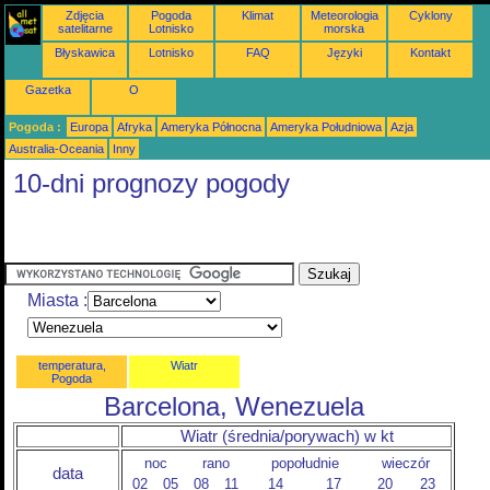
Zdjęcia
Pogoda
Klimat
Meteorologia
Cyklony
satelitarne
Lotnisko
morska
Błyskawica
Lotnisko
FAQ
Języki
Kontakt
Gazetka
O
Pogoda :
Europa
Afryka
Ameryka Północna
Ameryka Południowa
Azja
Australia-Oceania
Inny
10-dni prognozy pogody
Miasta :
temperatura,
Wiatr
Pogoda
Barcelona, Wenezuela
Wiatr (średnia/porywach) w kt
noc
rano
popołudnie
wieczór
data
02
05
08
11
14
17
20
23