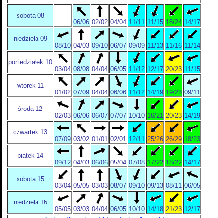
sobota 08
06/06
02/02
04/04
11/11
11/15
18/24
14/17
niedziela 09
08/10
04/03
09/10
06/07
09/09
11/13
11/16
11/14
poniedziałek 10
03/04
08/08
04/04
06/05
11/12
12/17
20/23
11/15
wtorek 11
01/02
07/09
04/04
06/06
11/12
14/19
19/23
09/11
środa 12
02/03
06/06
06/07
07/07
10/10
16/21
20/23
14/19
czwartek 13
07/09
03/02
01/01
02/01
12/11
25/26
26/29
18/23
piątek 14
09/12
04/03
06/06
05/04
07/08
17/22
18/22
14/17
sobota 15
03/04
05/05
03/03
08/07
09/10
09/13
08/11
06/05
niedziela 16
05/05
03/03
04/04
06/05
10/10
14/18
21/23
12/17