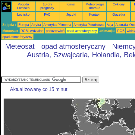
Pogoda
10-dni
Klimat
Meteorologia
Cyklony
Lotnisko
prognozy
morska
Lotnisko
FAQ
Języki
Kontakt
Gazetka
Zdjęcia :
Europa
Afryka
Ameryka Północna
Ameryka Południowa
Azja
Australia-Oc
Meteosat:
RGB
widzialne
podczerwień
opad atmosferyczny
animacja:
RGB
widzi
opad atmosferyczny
Meteosat - opad atmosferyczny - Niemcy
Austria, Szwajcaria, Holandia, Bel
Aktualizowany co 15 minut