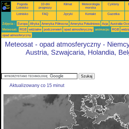
Pogoda
10-dni
Klimat
Meteorologia
Cyklony
Lotnisko
prognozy
morska
Lotnisko
FAQ
Języki
Kontakt
Gazetka
Zdjęcia :
Europa
Afryka
Ameryka Północna
Ameryka Południowa
Azja
Australia-Oc
Meteosat:
RGB
widzialne
podczerwień
opad atmosferyczny
animacja:
RGB
widzi
opad atmosferyczny
Meteosat - opad atmosferyczny - Niemcy
Austria, Szwajcaria, Holandia, Bel
Aktualizowany co 15 minut