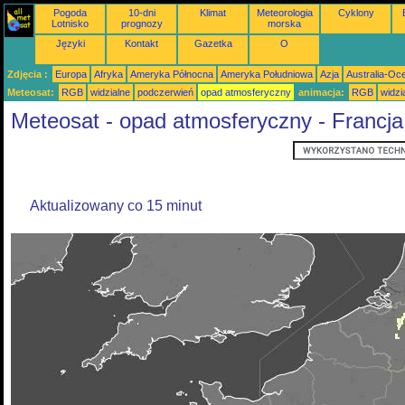
Pogoda
10-dni
Klimat
Meteorologia
Cyklony
Lotnisko
prognozy
morska
Języki
Kontakt
Gazetka
O
Zdjęcia :
Europa
Afryka
Ameryka Północna
Ameryka Południowa
Azja
Australia-Oc
Meteosat:
RGB
widzialne
podczerwień
opad atmosferyczny
animacja:
RGB
widzi
Meteosat - opad atmosferyczny - Francja,
Aktualizowany co 15 minut