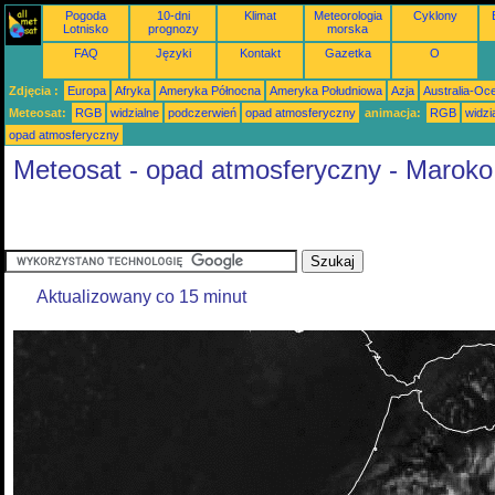
Pogoda
10-dni
Klimat
Meteorologia
Cyklony
Lotnisko
prognozy
morska
FAQ
Języki
Kontakt
Gazetka
O
Zdjęcia :
Europa
Afryka
Ameryka Północna
Ameryka Południowa
Azja
Australia-Oc
Meteosat:
RGB
widzialne
podczerwień
opad atmosferyczny
animacja:
RGB
widzi
opad atmosferyczny
Meteosat - opad atmosferyczny - Maroko
Aktualizowany co 15 minut