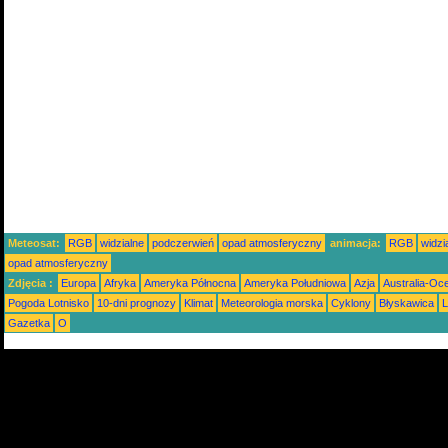
Meteosat:
RGB
widzialne
podczerwień
opad atmosferyczny
animacja:
RGB
widzi
opad atmosferyczny
Zdjęcia :
Europa
Afryka
Ameryka Północna
Ameryka Południowa
Azja
Australia-Oc
Pogoda Lotnisko
10-dni prognozy
Klimat
Meteorologia morska
Cyklony
Błyskawica
L
Gazetka
O