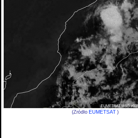
(Zródło
EUMETSAT
)